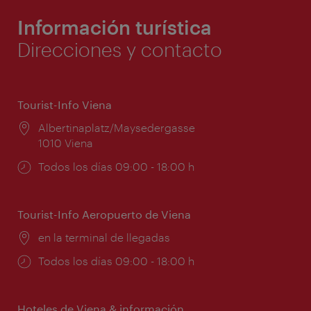
Información turística
Direcciones y contacto
Tourist-Info Viena
Lugar:
Albertinaplatz/Maysedergasse
1010 Viena
Horarios
Todos los días 09:00 - 18:00 h
de
apertura:
Tourist-Info Aeropuerto de Viena
Lugar:
en la terminal de llegadas
Horarios
Todos los días 09:00 - 18:00 h
de
apertura:
Hoteles de Viena & información