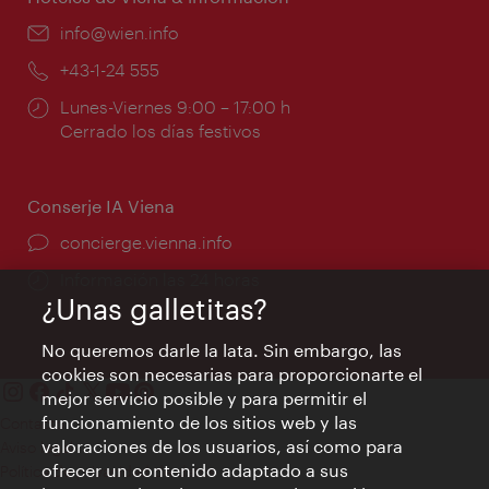
e-
info@wien.info
mail:
Teléfono:
+43-1-24 555
Horarios
Lunes-Viernes 9:00 – 17:00 h
de
Cerrado los días festivos
apertura:
Conserje IA Viena
concierge.vienna.info
Información las 24 horas
¿Unas galletitas?
No queremos darle la lata. Sin embargo, las
cookies son necesarias para proporcionarte el
mejor servicio posible y para permitir el
funcionamiento de los sitios web y las
Contacto
valoraciones de los usuarios, así como para
Aviso legal
ofrecer un contenido adaptado a sus
Política de privacidad de datos