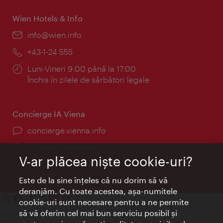
Wien Hotels & Info
E-
info@wien.info
mail:
Telefon:
+43-1-24 555
Program:
Luni-Vineri 9:00 până la 17:00
Închis în zilele de sărbători legale
Concierge IA Viena
concierge.vienna.info
Informații non-stop
V-ar plăcea nişte cookie-uri?
Este de la sine înţeles că nu dorim să vă
deranjăm. Cu toate acestea, aşa-numitele
cookie-uri sunt necesare pentru a ne permite
să vă oferim cel mai bun serviciu posibil şi
Contact