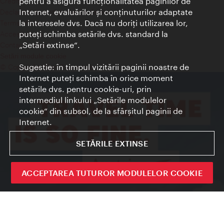
pentru a asigura funcţionalitatea paginilor de
Credits
Internet, evaluărilor şi conţinuturilor adaptate
Declaraţie privind protecţia datelor
la interesele dvs. Dacă nu doriţi utilizarea lor,
Terms of Use
puteţi schimba setările dvs. standard la
Accesibilitate
„Setări extinse“.
Contact presa
Setări module cookie
Sugestie: în timpul vizitării paginii noastre de
© Copyright Wien Tourismus
Internet puteţi schimba în orice moment
setările dvs. pentru cookie-uri, prin
intermediul linkului „Setările modulelor
cookie“ din subsol, de la sfârşitul paginii de
Internet.
SETĂRILE EXTINSE
ACCEPTAREA TUTUROR MODULELOR COOKIE