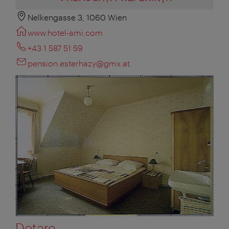
Nelkengasse 3, 1060 Wien
www.hotel-ami.com
+43 1 587 51 59
pension.esterhazy@gmx.at
Dotare