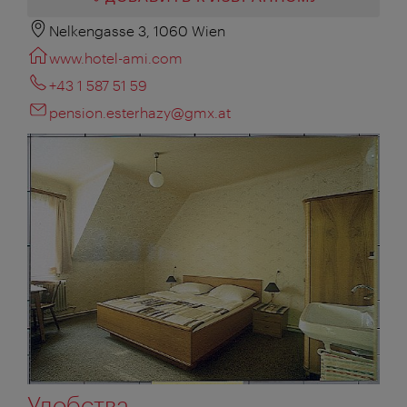
Nelkengasse 3, 1060 Wien
www.hotel-ami.com
+43 1 587 51 59
pension.esterhazy@gmx.at
Удобства