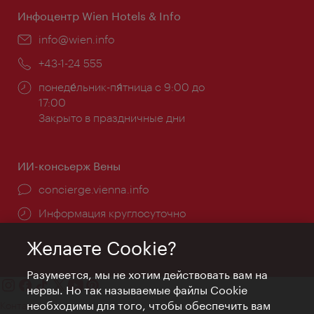
Инфоцентр Wien Hotels & Info
Эл.
info@wien.info
почта:
Телефон:
+43-1-24 555
Часы
понеде́льник-пя́тница с 9:00 до
работы:
17:00
Закрыто в праздничные дни
ИИ-консьерж Вены
concierge.vienna.info
Информация круглосуточно
Желаете Cookie?
Разумеется, мы не хотим действовать вам на
нервы. Но так называемые файлы Cookie
необходимы для того, чтобы обеспечить вам
Контакт