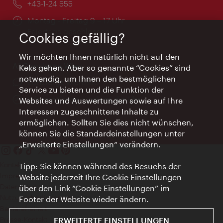
Telefon:
+43-1-24 555
Öffnungszeiten:
Montag - Freitag 9 – 17 Uhr
Feiertags geschlossen
Cookies gefällig?
Wir möchten Ihnen natürlich nicht auf den
AI Concierge Wien
Keks gehen. Aber so genannte “Cookies” sind
notwendig, um Ihnen den bestmöglichen
Ort:
concierge.wien.info
Service zu bieten und die Funktion der
Öffnungszeiten:
Informationen rund um die Uhr
Websites und Auswertungen sowie auf Ihre
Interessen zugeschnittene Inhalte zu
ermöglichen. Sollten Sie dies nicht wünschen,
können Sie die Standardeinstellungen unter
„Erweiterte Einstellungen“ verändern.
Kontakt
Tipp: Sie können während des Besuchs der
Impressum
Website jederzeit Ihre Cookie Einstellungen
Datenschutz
über den Link “Cookie Einstellungen” im
Nutzungsbedingungen
Footer der Website wieder ändern.
Barrierefreiheit
Presse-Kontakt
ERWEITERTE EINSTELLUNGEN