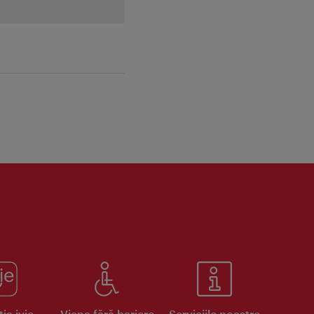
ia ivie
Viena fără bariere
Serviciile noastre