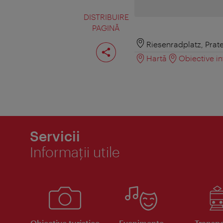
DISTRIBUIRE
PAGINĂ
Distribuiţi
Riesenradplatz, Prat
pagina
Hartă
Obiective in
Servicii
Informaţii utile
Obiective turistice
Evenimente
Transpo