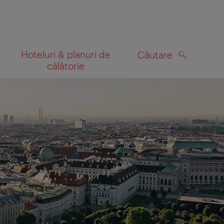
Hoteluri & planuri de
Căutare
călătorie
CĂUTARE
 hartă