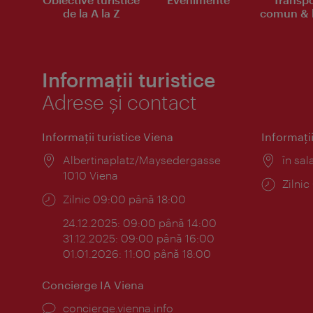
de la A la Z
comun & b
Informații turistice
Adrese și contact
Informaţii turistice Viena
Informaţii
Locul:
Albertinaplatz/Maysedergasse
Locul
în sal
1010 Viena
Progr
Zilni
Program:
Zilnic 09:00 până 18:00
24.12.2025: 09:00 până 14:00
31.12.2025: 09:00 până 16:00
01.01.2026: 11:00 până 18:00
Concierge IA Viena
concierge.vienna.info