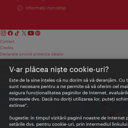
Informații non-stop
Contact
Credits
Declaraţie privind protecţia datelor
Terms of Use
Accesibilitate
V-ar plăcea nişte cookie-uri?
Contact presa
Setări module cookie
Este de la sine înţeles că nu dorim să vă deranjăm. Cu 
© Copyright Wien Tourismus
sunt necesare pentru a ne permite să vă oferim cel mai 
asigura funcţionalitatea paginilor de Internet, evaluăril
interesele dvs. Dacă nu doriţi utilizarea lor, puteţi schi
extinse“.
Sugestie: în timpul vizitării paginii noastre de Interne
setările dvs. pentru cookie-uri, prin intermediul linkulu