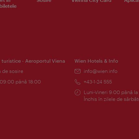
iletele
 turistice - Aeroportul Viena
Wien Hotels & Info
:
a de sosire
E-
info@wien.info
mail:
am:
c 09:00 până 18:00
Telefon:
+43-1-24 555
Program:
Luni-Vineri 9:00 până la
Închis în zilele de sărbăt