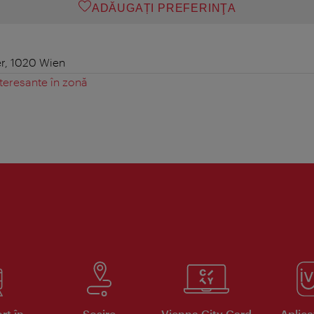
ADĂUGAȚI PREFERINŢA
er, 1020 Wien
teresante în zonă
rt în
Sosire
Vienna City Card
Aplicaţ