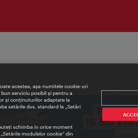
toate acestea, aşa-numitele cookie-uri
bun serviciu posibil şi pentru a
or şi conţinuturilor adaptate la
mba setările dvs. standard la „Setări
ACCE
t puteţi schimba în orice moment
i „Setările modulelor cookie“ din