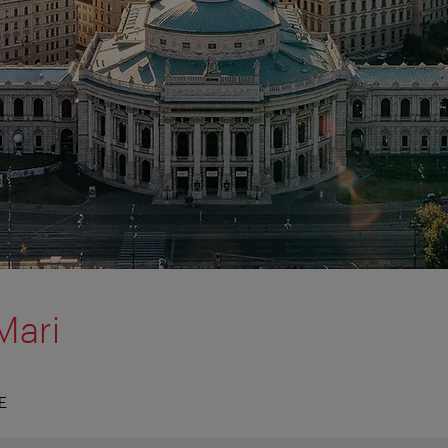
 Mari
E