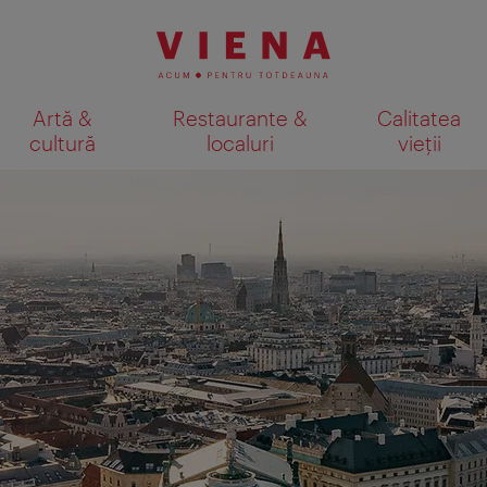
Artă &
Restaurante &
Calitatea
cultură
localuri
vieții
Afişare rezultate căutare pe