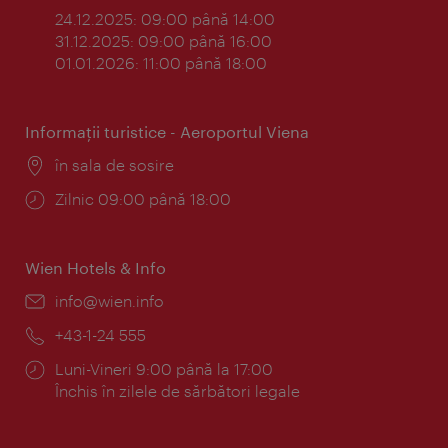
24.12.2025: 09:00 până 14:00
31.12.2025: 09:00 până 16:00
01.01.2026: 11:00 până 18:00
Informaţii turistice - Aeroportul Viena
Locul:
în sala de sosire
Program:
Zilnic 09:00 până 18:00
Wien Hotels & Info
E-
info@wien.info
mail:
Telefon:
+43-1-24 555
Program:
Luni-Vineri 9:00 până la 17:00
Închis în zilele de sărbători legale