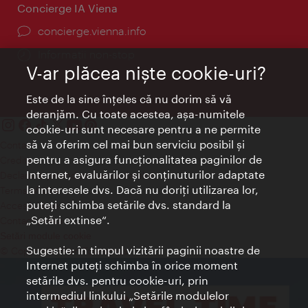
Concierge IA Viena
concierge.vienna.info
Informații non-stop
V-ar plăcea nişte cookie-uri?
Este de la sine înţeles că nu dorim să vă
deranjăm. Cu toate acestea, aşa-numitele
cookie-uri sunt necesare pentru a ne permite
să vă oferim cel mai bun serviciu posibil şi
Contact
pentru a asigura funcţionalitatea paginilor de
Credits
Internet, evaluărilor şi conţinuturilor adaptate
Declaraţie privind protecţia datelor
la interesele dvs. Dacă nu doriţi utilizarea lor,
Terms of Use
puteţi schimba setările dvs. standard la
Accesibilitate
„Setări extinse“.
Contact presa
Setări module cookie
Sugestie: în timpul vizitării paginii noastre de
© Copyright Wien Tourismus
Internet puteţi schimba în orice moment
setările dvs. pentru cookie-uri, prin
intermediul linkului „Setările modulelor