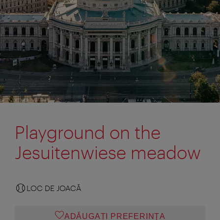
Playground on the
Jesuitenwiese meadow
LOC DE JOACĂ
ADĂUGAȚI PREFERINŢA