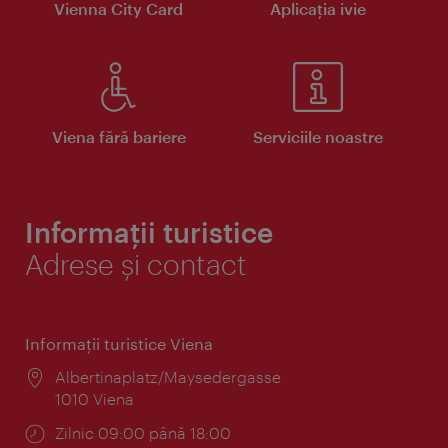
Vienna City Card
Aplicaţia ivie
Viena fără bariere
Serviciile noastre
Informații turistice
Adrese și contact
Informaţii turistice Viena
Locul:
Albertinaplatz/Maysedergasse
1010 Viena
Program:
Zilnic 09:00 până 18:00