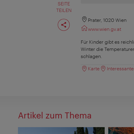
SEITE
TEILEN
Seite
Prater, 1020 Wien
teilen
www.wien.gv.at
Für Kinder gibt es reic
Winter die Temperature
schlagen.
Karte
Interessant
Artikel zum Thema