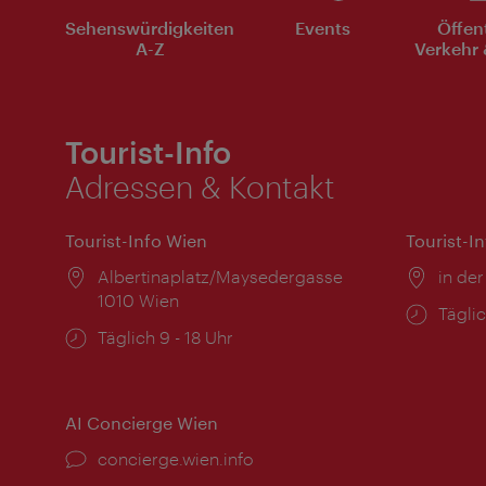
Sehenswürdigkeiten
Events
Öffen
A-Z
Verkehr 
Tourist-Info
Adressen & Kontakt
Tourist-Info Wien
Tourist-I
Ort:
Albertinaplatz/Maysedergasse
Ort:
in der
1010 Wien
Öffnu
Täglic
Öffnungszeiten:
Täglich 9 - 18 Uhr
AI Concierge Wien
Ort:
concierge.wien.info