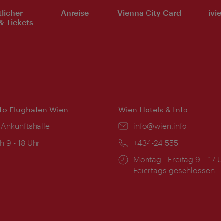
tlicher
Anreise
Vienna City Card
ivi
& Tickets
nfo Flughafen Wien
Wien Hotels & Info
 Ankunftshalle
Email:
info@wien.info
ngszeiten:
h 9 - 18 Uhr
Telefon:
+43-1-24 555
Öffnungszeiten:
Montag - Freitag 9 – 17 
Feiertags geschlossen