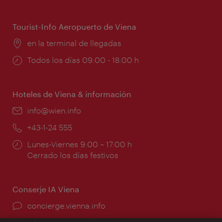
de
apertura:
Tourist-Info Aeropuerto de Viena
Lugar:
en la terminal de llegadas
Horarios
Todos los días 09:00 - 18:00 h
de
apertura:
Hoteles de Viena & información
e-
info@wien.info
mail:
Teléfono:
+43-1-24 555
Horarios
Lunes-Viernes 9:00 – 17:00 h
de
Cerrado los días festivos
apertura:
Conserje IA Viena
concierge.vienna.info