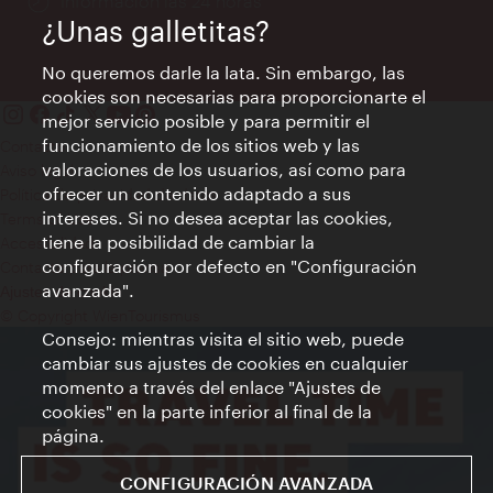
Información las 24 horas
¿Unas galletitas?
No queremos darle la lata. Sin embargo, las
cookies son necesarias para proporcionarte el
mejor servicio posible y para permitir el
funcionamiento de los sitios web y las
Contacto
valoraciones de los usuarios, así como para
Aviso legal
ofrecer un contenido adaptado a sus
Política de privacidad de datos
intereses. Si no desea aceptar las cookies,
Terms of Use
tiene la posibilidad de cambiar la
Accesibilidad
configuración por defecto en "Configuración
Contacto para la prensa
avanzada".
Ajustes de cookie
© Copyright WienTourismus
Consejo: mientras visita el sitio web, puede
cambiar sus ajustes de cookies en cualquier
momento a través del enlace "Ajustes de
cookies" en la parte inferior al final de la
página.
CONFIGURACIÓN AVANZADA