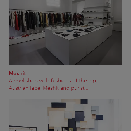
Meshit
A cool shop with fashions of the hip,
Austrian label Meshit and purist ...