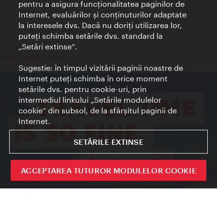
pentru a asigura funcţionalitatea paginilor de
Credits
Internet, evaluărilor şi conţinuturilor adaptate
Declaraţie privind protecţia datelor
la interesele dvs. Dacă nu doriţi utilizarea lor,
Terms of Use
puteţi schimba setările dvs. standard la
Accesibilitate
„Setări extinse“.
Contact presa
Setări module cookie
Sugestie: în timpul vizitării paginii noastre de
© Copyright Wien Tourismus
Internet puteţi schimba în orice moment
setările dvs. pentru cookie-uri, prin
intermediul linkului „Setările modulelor
cookie“ din subsol, de la sfârşitul paginii de
Internet.
SETĂRILE EXTINSE
ACCEPTAREA TUTUROR MODULELOR COOKIE