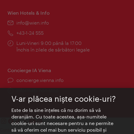
Wien Hotels & Info
E-
info@wien.info
mail:
Telefon:
+43-1-24 555
Program:
Luni-Vineri 9:00 până la 17:00
Închis în zilele de sărbători legale
Concierge IA Viena
concierge.vienna.info
Informații non-stop
V-ar plăcea nişte cookie-uri?
Este de la sine înţeles că nu dorim să vă
deranjăm. Cu toate acestea, aşa-numitele
cookie-uri sunt necesare pentru a ne permite
să vă oferim cel mai bun serviciu posibil şi
Contact