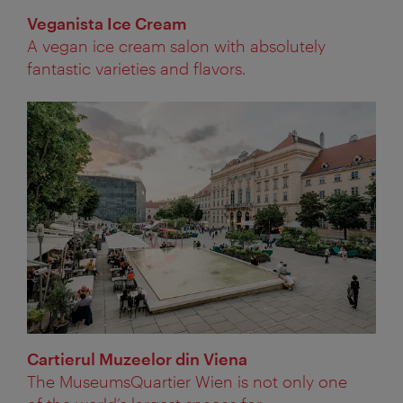
Veganista Ice Cream
A vegan ice cream salon with absolutely
fantastic varieties and flavors.
Cartierul Muzeelor din Viena
The MuseumsQuartier Wien is not only one