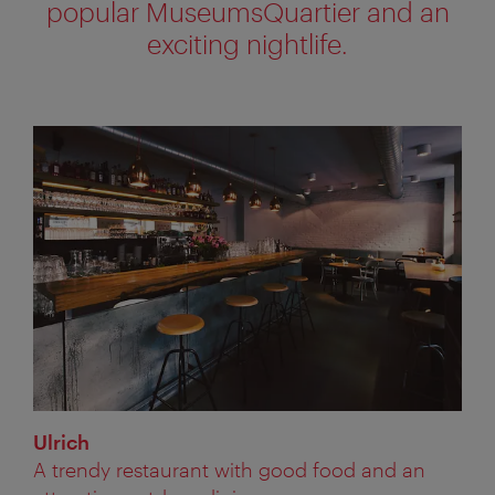
popular MuseumsQuartier and an
exciting nightlife.
Ulrich
A trendy restaurant with good food and an