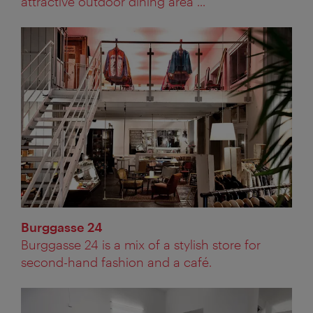
attractive outdoor dining area ...
Burggasse 24
Burggasse 24 is a mix of a stylish store for
second-hand fashion and a café.