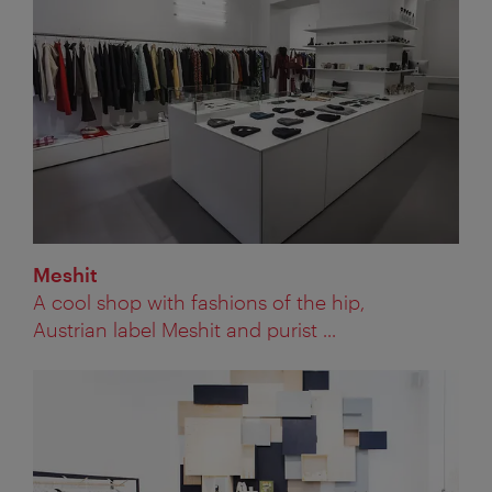
Meshit
A cool shop with fashions of the hip,
Austrian label Meshit and purist ...