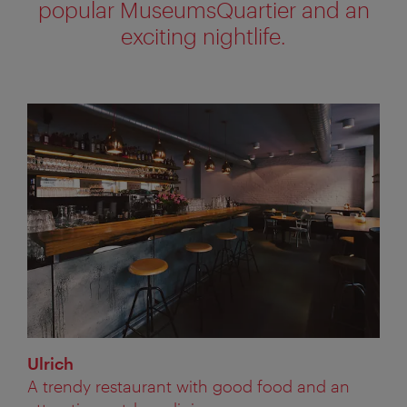
popular MuseumsQuartier and an
exciting nightlife.
Ulrich
A trendy restaurant with good food and an