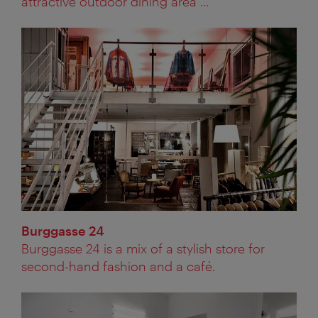
attractive outdoor dining area ...
Burggasse 24
Burggasse 24 is a mix of a stylish store for
second-hand fashion and a café.