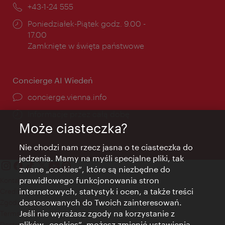
mail:
Telefon:
+43-1-24 555
Godziny
Poniedziałek-Piątek godz. 9.00 -
otwarcia:
17.00
Zamknięte w święta państwowe
Concierge AI Wiedeń
concierge.vienna.info
Informacje przez całą dobę
Może ciasteczka?
Nie chodzi nam rzecz jasna o te ciasteczka do
jedzenia. Mamy na myśli specjalne pliki, tak
zwane „cookies”, które są niezbędne do
prawidłowego funkcjonowania stron
Kontakt
internetowych, statystyk i ocen, a także treści
Credits
dostosowanych do Twoich zainteresowań.
Zgoda na przetwarzanie danych osobowych
Jeśli nie wyrażasz zgody na korzystanie z
Terms of Use
plików „cookies”, możesz zmienić ustawienia
Dostępność