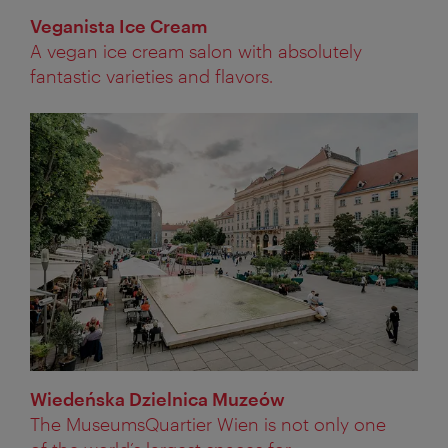
Veganista Ice Cream
A vegan ice cream salon with absolutely
fantastic varieties and flavors.
Wiedeńska Dzielnica Muzeów
The MuseumsQuartier Wien is not only one