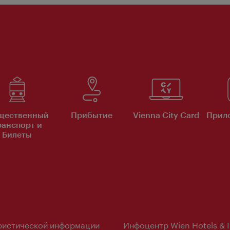
щественный
Прибытие
Vienna City Card
Прило
ранспорт и
Билеты
ристической информации
Инфоцентр Wien Hotels & 