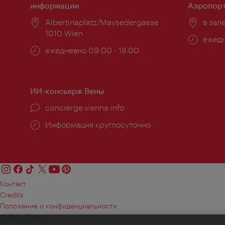
информации
Аэропорт
Расположение:
Albertinaplatz/Maysedergasse
Распо
в зал
1010 Wien
Часы
ежедн
Часы
ежедневно 09:00 - 18:00
работ
работы:
ИИ-консьерж Вены
concierge.vienna.info
Информация круглосуточно
Контакт
Credits
Положение о конфиденциальности
Terms of Use