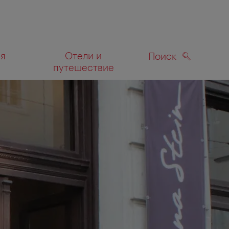
ля
Отели и
Поиск
путешествие
ПОИСК
а карте