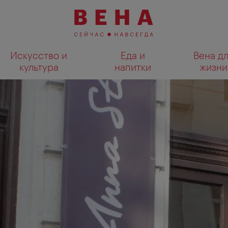
Искусство и
Еда и
Вена д
культура
напитки
жизни
Показать результаты поиска н