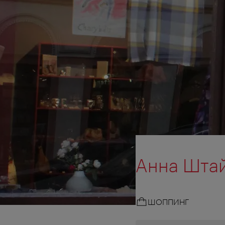
Анна Штай
ШОППИНГ