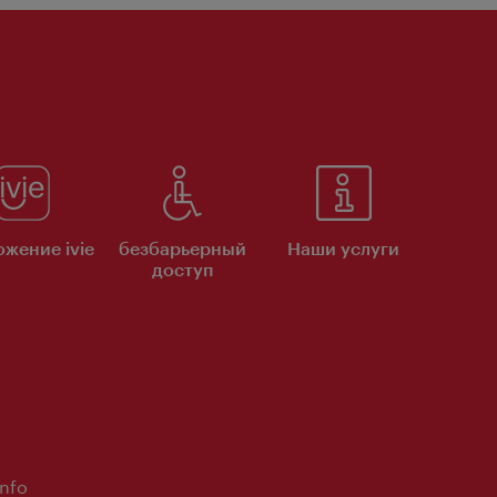
жение ivie
безбарьерный
Наши услуги
доступ
Info