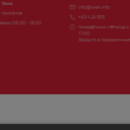
 Вена
Эл.
info@wien.info
ложение:
е прилетов
почта:
Телефон:
+43-1-24 555
евно 09:00 - 18:00
Часы
понеде́льник-пя́тница с
ы:
работы:
17:00
Закрыто в праздничные