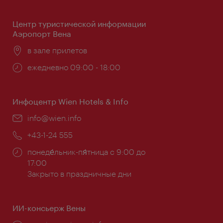
работы:
Центр туристической информации
Аэропорт Вена
Расположение:
в зале прилетов
Часы
ежедневно 09:00 - 18:00
работы:
Инфоцентр Wien Hotels & Info
Эл.
info@wien.info
почта:
Телефон:
+43-1-24 555
Часы
понеде́льник-пя́тница с 9:00 до
работы:
17:00
Закрыто в праздничные дни
ИИ-консьерж Вены