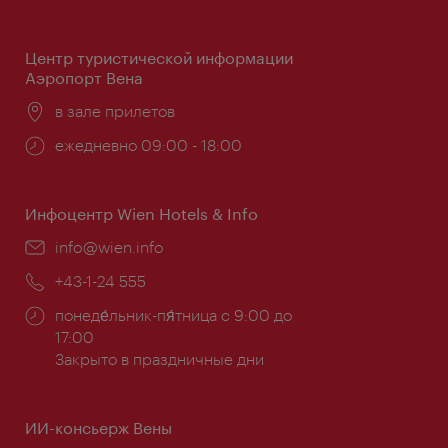
работы:
Центр туристической информации
Аэропорт Вена
Расположение:
в зале прилетов
Часы
ежедневно 09:00 - 18:00
работы:
Инфоцентр Wien Hotels & Info
Эл.
info@wien.info
почта:
Телефон:
+43-1-24 555
Часы
понеде́льник-пя́тница с 9:00 до
работы:
17:00
Закрыто в праздничные дни
ИИ-консьерж Вены