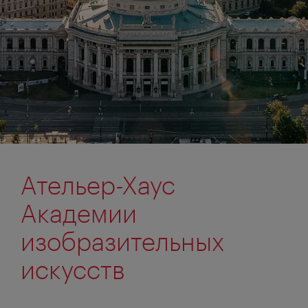
Ательер-Хаус
Академии
изобразительных
искусств