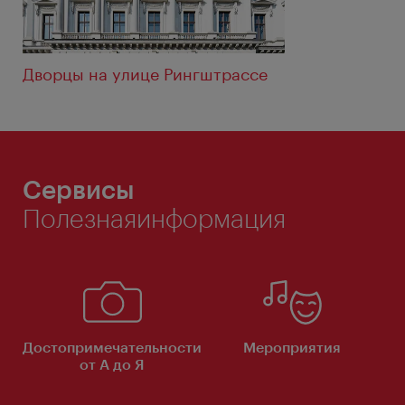
Дворцы на улице Рингштрассе
Сервисы
Полезнаяинформация
Достопримечательности
Мероприятия
от А до Я