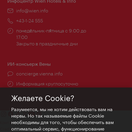
Инфоцентр Wien Hotels & Info
Эл.
info@wien.info
почта:
Телефон:
+43-1-24 555
Часы
понеде́льник-пя́тница с 9:00 до
работы:
17:00
Закрыто в праздничные дни
ИИ-консьерж Вены
concierge.vienna.info
Информация круглосуточно
Желаете Cookie?
Разумеется, мы не хотим действовать вам на
нервы. Но так называемые файлы Cookie
необходимы для того, чтобы обеспечить вам
Контакт
оптимальный сервис, функционирование
Credits