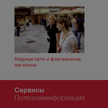
Модные сети и флагманские
магазины
Сервисы
Полезнаяинформация