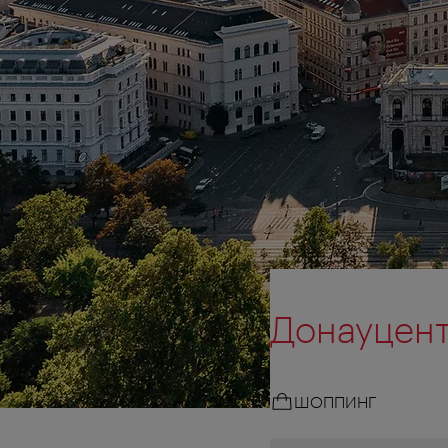
Донауцент
ШОППИНГ