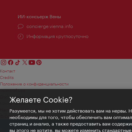
ИИ-консьерж Вены
concierge.vienna.info
Информация круглосуточно
Контакт
Credits
Положение о конфиденциальности
Terms of Use
Доступность
Желаете Cookie?
Контакты для прессы
Настройки файлов Cookie
Разумеется, мы не хотим действовать вам на нервы. 
© Copyright WienTourismus
необходимы для того, чтобы обеспечить вам оптима
страниц и анализ, а также предоставить вам содержи
вы этого не хотите, вы можете изменить стандартны