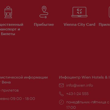
щественный
Прибытие
Vienna City Card
Прило
ранспорт и
Билеты
ристической информации
Инфоцентр Wien Hotels & 
 Вена
Эл.
info@wien.info
ложение:
е прилетов
почта:
Телефон:
+43-1-24 555
евно 09:00 - 18:00
Часы
понеде́льник-пя́тница с
ы:
работы:
17:00