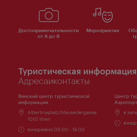
Достопримечательности
Мероприятия
Об
от А до Я
т
Туристическая информация
Адресаиконтакты
Венский центр туристической
Центр ту
информации
Аэропорт
Расположение:
Albertinaplatz/Maysedergasse
Распо
в зал
1010 Wien
Часы
ежедн
Часы
ежедневно 09:00 - 18:00
работ
работы: