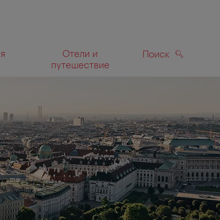
ля
Отели и
Поиск
путешествие
ПОИСК
а карте