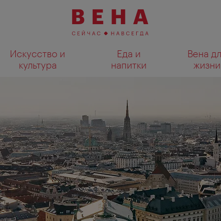
Искусство и
Еда и
Вена д
культура
напитки
жизни
Показать результаты поиска н