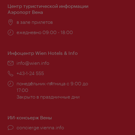
Центр туристической информации
Аэропорт Вена
Расположение:
в зале прилетов
Часы
ежедневно 09:00 - 18:00
работы:
Инфоцентр Wien Hotels & Info
Эл.
info@wien.info
почта:
Телефон:
+43-1-24 555
Часы
понеде́льник-пя́тница с 9:00 до
работы:
17:00
Закрыто в праздничные дни
ИИ-консьерж Вены
concierge.vienna.info