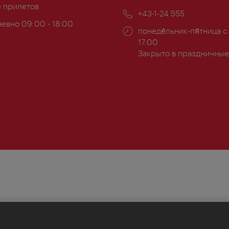
ложение:
е прилетов
почта:
Телефон:
+43-1-24 555
евно 09:00 - 18:00
Часы
понеде́льник-пя́тница с
ы:
работы:
17:00
Закрыто в праздничные