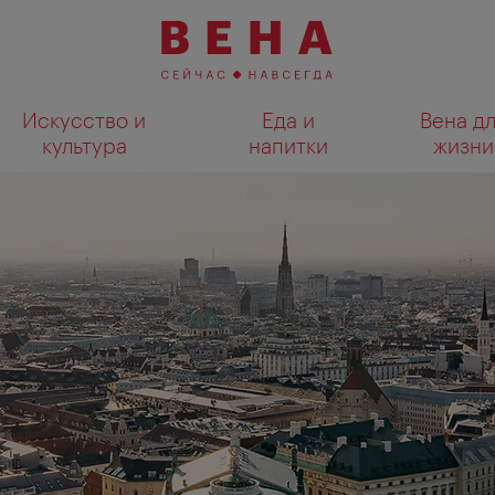
Искусство и
Еда и
Вена д
культура
напитки
жизни
Показать результаты поиска н