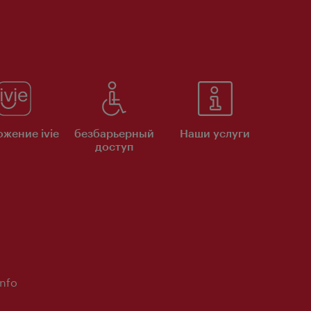
жение ivie
безбарьерный
Наши услуги
доступ
Info