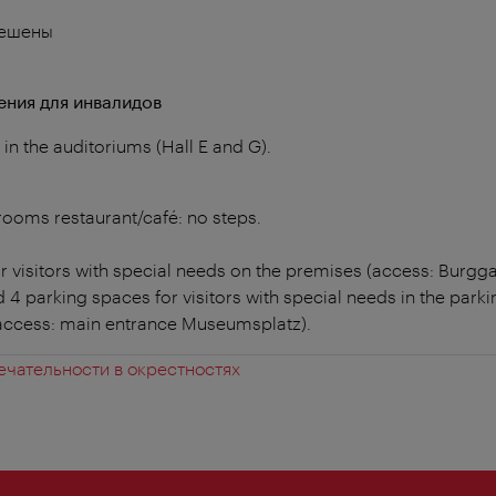
решены
ния для инвалидов
in the auditoriums (Hall E and G).
 rooms restaurant/café: no steps.
r visitors with special needs on the premises (access: Burgga
d 4 parking spaces for visitors with special needs in the par
, access: main entrance Museumsplatz).
чательности в окрестностях