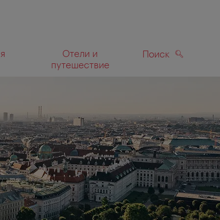
ля
Отели и
Поиск
путешествие
ПОИСК
а карте