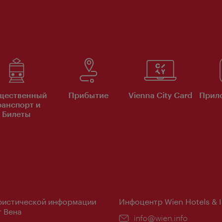
щественный
Прибытие
Vienna City Card
Прило
ранспорт и
Билеты
ристической информации
Инфоцентр Wien Hotels & 
 Вена
Эл.
info@wien.info