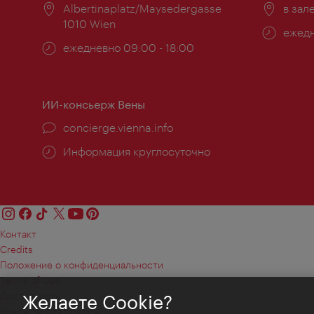
Расположение:
Albertinaplatz/Maysedergasse
Распо
в зал
1010 Wien
Часы
ежедн
Часы
ежедневно 09:00 - 18:00
работ
работы:
ИИ-консьерж Вены
concierge.vienna.info
Информация круглосуточно
Контакт
Credits
Положение о конфиденциальности
Terms of Use
Доступность
Желаете Cookie?
Контакты для прессы