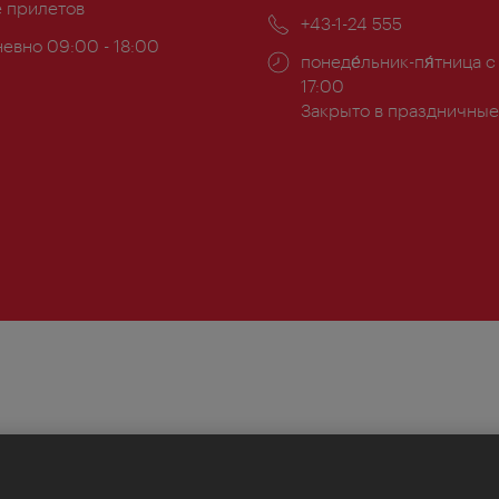
ложение:
е прилетов
почта:
Телефон:
+43-1-24 555
евно 09:00 - 18:00
Часы
понеде́льник-пя́тница с
ы:
работы:
17:00
Закрыто в праздничные