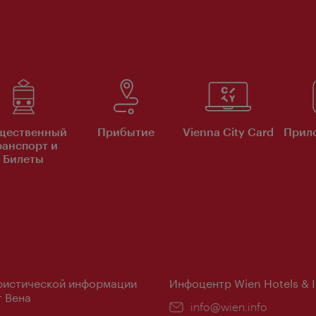
щественный
Прибытие
Vienna City Card
Прило
ранспорт и
Билеты
ристической информации
Инфоцентр Wien Hotels & 
 Вена
Эл.
info@wien.info