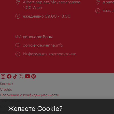
Расположение:
Albertinaplatz/Maysedergasse
Распо
в зал
1010 Wien
Часы
ежедн
Часы
ежедневно 09:00 - 18:00
работ
работы:
ИИ-консьерж Вены
concierge.vienna.info
Информация круглосуточно
Контакт
Credits
Положение о конфиденциальности
Terms of Use
Доступность
Желаете Cookie?
Контакты для прессы