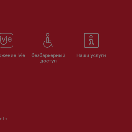
жение ivie
безбарьерный
Наши услуги
доступ
Info