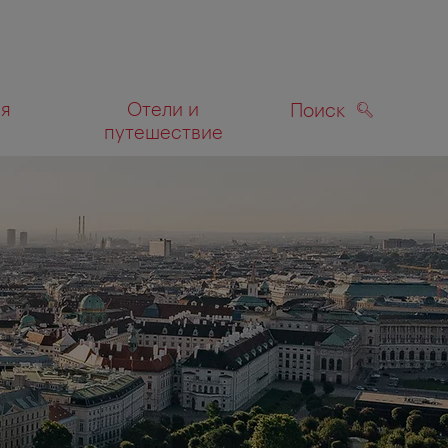
ля
Отели и
Поиск
путешествие
ПОИСК
а карте