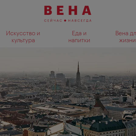
Искусство и
Еда и
Вена д
культура
напитки
жизни
Показать результаты поиска н