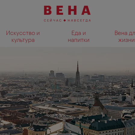
Искусство и
Еда и
Вена д
культура
напитки
жизни
Показать результаты поиска н