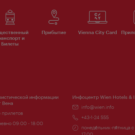
щественный
Прибытие
Vienna City Card
Прило
ранспорт и
Билеты
ристической информации
Инфоцентр Wien Hotels & 
 Вена
Эл.
info@wien.info
ложение:
е прилетов
почта:
Телефон:
+43-1-24 555
евно 09:00 - 18:00
Часы
понеде́льник-пя́тница с
ы:
работы:
17:00