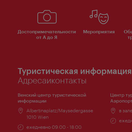
Достопримечательности
Мероприятия
Об
от А до Я
т
Туристическая информация
Адресаиконтакты
Венский центр туристической
Центр ту
информации
Аэропорт
Расположение:
Albertinaplatz/Maysedergasse
Распо
в зал
1010 Wien
Часы
ежедн
Часы
ежедневно 09:00 - 18:00
работ