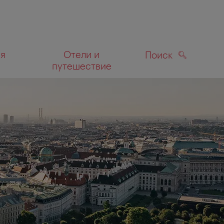
ля
Отели и
Поиск
путешествие
ПОИСК
а карте