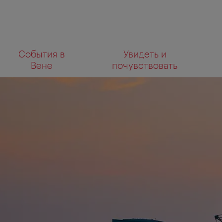
К
К
События в
Увидеть и
навигации
содержанию
Что
Вене
почувствовать
вы
ищете?