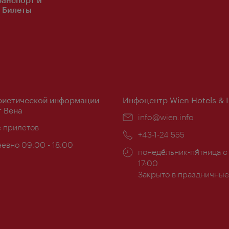
Билеты
ристической информации
Инфоцентр Wien Hotels & 
 Вена
Эл.
info@wien.info
ложение:
е прилетов
почта:
Телефон:
+43-1-24 555
евно 09:00 - 18:00
Часы
понеде́льник-пя́тница с
ы:
работы:
17:00
Закрыто в праздничные