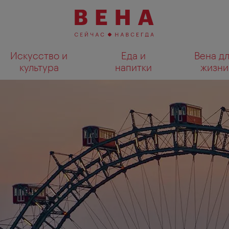
Искусство и
Еда и
Вена д
культура
напитки
жизни
Показать результаты поиска н