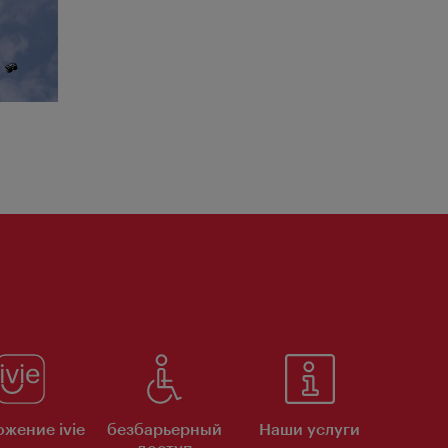
жение ivie
безбарьерный
Наши услуги
доступ