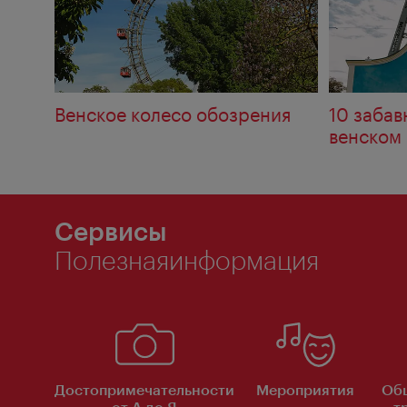
Венское колесо обозрения
10 забав
венском
Сервисы
Полезнаяинформация
Достопримечательности
Мероприятия
Об
от А до Я
т