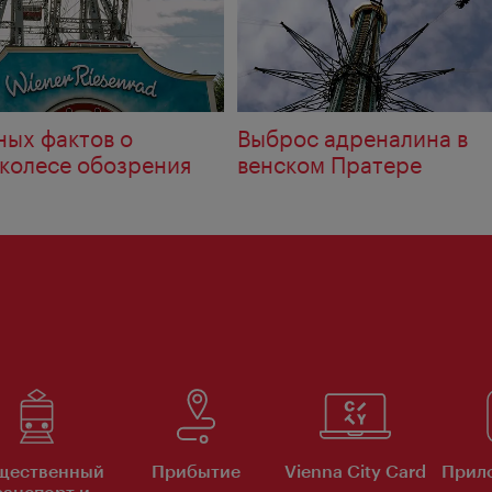
ных фактов о
Выброс адреналина в
 колесе обозрения
венском Пратере
щественный
Прибытие
Vienna City Card
Прило
ранспорт и