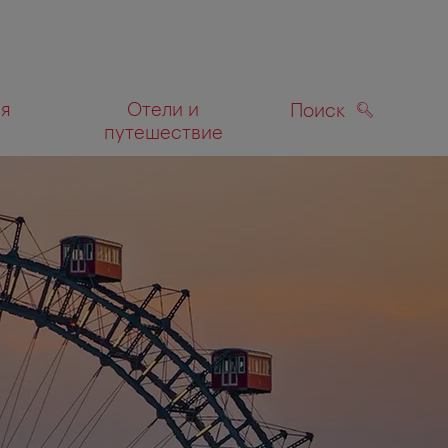
ля
Отели и
Поиск
путешествие
ПОИСК
а карте