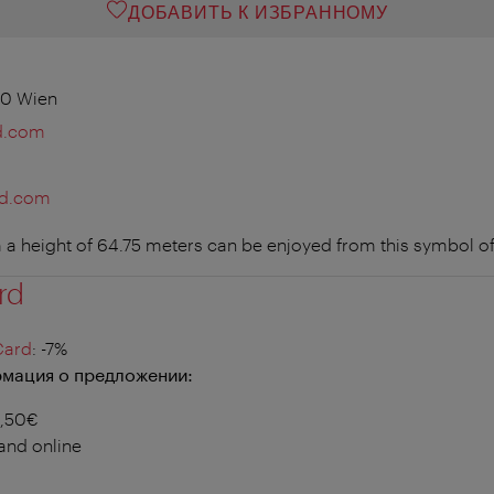
ДОБАВИТЬ К ИЗБРАННОМУ
20 Wien
d.com
ad.com
m a height of 64.75 meters can be enjoyed from this symbol o
rd
Card
: -7%
мация о предложении:
4,50€
 and online