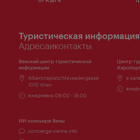
Туристическая информация
Адресаиконтакты
Венский центр туристической
Центр ту
информации
Аэропорт
Расположение:
Albertinaplatz/Maysedergasse
Распо
в зал
1010 Wien
Часы
ежедн
Часы
ежедневно 09:00 - 18:00
работ
работы:
ИИ-консьерж Вены
concierge.vienna.info