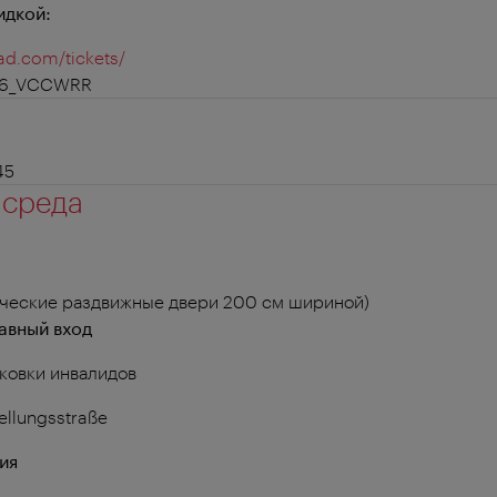
идкой:
rad.com/tickets/
026_VCCWRR
45
 среда
ические раздвижные двери 200 см шириной)
авный вход
ковки инвалидов
ellungsstraße
ия