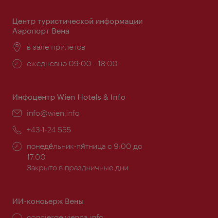
Центр туристической информации
Аэропорт Вена
Расположение:
в зале прилетов
Часы
ежедневно 09:00 - 18:00
работы:
Инфоцентр Wien Hotels & Info
Эл.
info@wien.info
почта:
Телефон:
+43-1-24 555
Часы
понеде́льник-пя́тница с 9:00 до
работы:
17:00
Закрыто в праздничные дни
ИИ-консьерж Вены
concierge.vienna.info