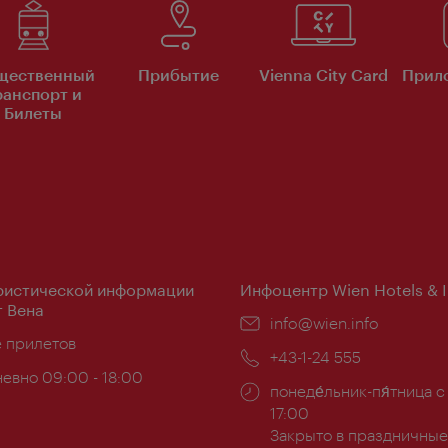
щественный
Прибытие
Vienna City Card
Прило
ранспорт и
Билеты
ристической информации
Инфоцентр Wien Hotels & 
 Вена
Эл.
info@wien.info
ложение:
е прилетов
почта:
Телефон:
+43-1-24 555
евно 09:00 - 18:00
Часы
понеде́льник-пя́тница с
ы:
работы:
17:00
Закрыто в праздничные