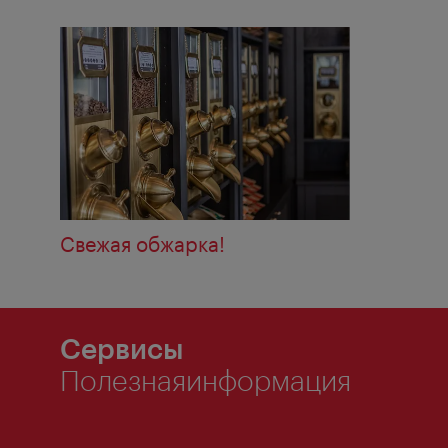
Свежая обжарка!
Сервисы
Полезнаяинформация