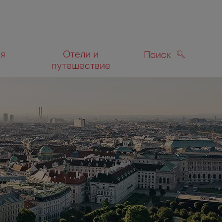
ля
Отели и
Поиск
путешествие
ПОИСК
а карте