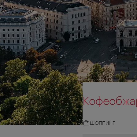
Кофеобжар
ШОППИНГ