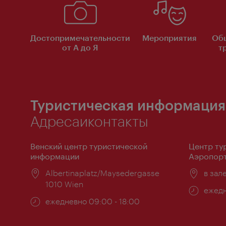
Достопримечательности
Мероприятия
Об
от А до Я
т
Туристическая информация
Адресаиконтакты
Венский центр туристической
Центр ту
информации
Аэропорт
Расположение:
Albertinaplatz/Maysedergasse
Распо
в зал
1010 Wien
Часы
ежедн
Часы
ежедневно 09:00 - 18:00
работ
работы: