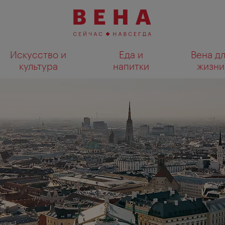
Искусство и
Еда и
Вена д
культура
напитки
жизни
Показать результаты поиска н