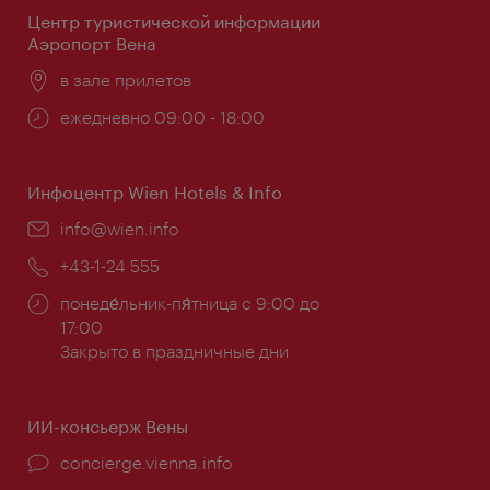
Центр туристической информации
Аэропорт Вена
Расположение:
в зале прилетов
Часы
ежедневно 09:00 - 18:00
работы:
Инфоцентр Wien Hotels & Info
Эл.
info@wien.info
почта:
Телефон:
+43-1-24 555
Часы
понеде́льник-пя́тница с 9:00 до
работы:
17:00
Закрыто в праздничные дни
ИИ-консьерж Вены
concierge.vienna.info