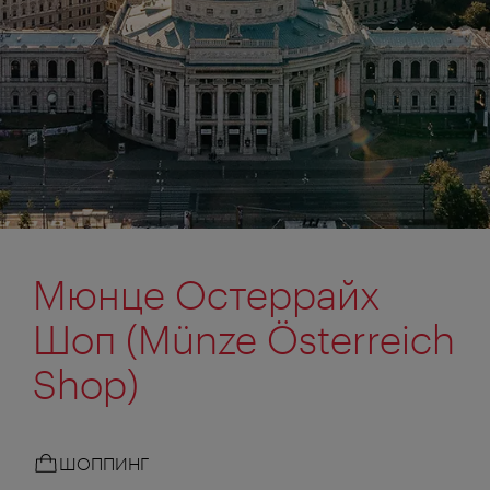
Мюнце Остеррайх
Шоп (Münze Österreich
Shop)
ШОППИНГ