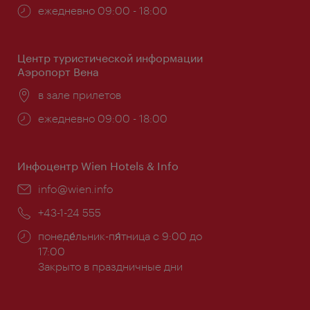
Часы
ежедневно 09:00 - 18:00
работы:
Центр туристической информации
Аэропорт Вена
Расположение:
в зале прилетов
Часы
ежедневно 09:00 - 18:00
работы:
Инфоцентр Wien Hotels & Info
Эл.
info@wien.info
почта:
Телефон:
+43-1-24 555
Часы
понеде́льник-пя́тница с 9:00 до
работы:
17:00
Закрыто в праздничные дни