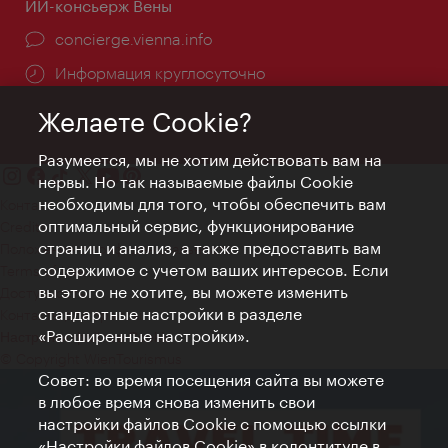
ИИ-консьерж Вены
concierge.vienna.info
Информация круглосуточно
Желаете Cookie?
Разумеется, мы не хотим действовать вам на
нервы. Но так называемые файлы Cookie
необходимы для того, чтобы обеспечить вам
Контакт
оптимальный сервис, функционирование
Credits
страниц и анализ, а также предоставить вам
Положение о конфиденциальности
содержимое с учетом ваших интересов. Если
Terms of Use
вы этого не хотите, вы можете изменить
Доступность
стандартные настройки в разделе
Контакты для прессы
«Расширенные настройки».
Настройки файлов Cookie
© Copyright WienTourismus
Совет: во время посещения сайта вы можете
в любое время снова изменить свои
настройки файлов Cookie с помощью ссылки
«Настройки файлов Cookie» в колонтитуле в