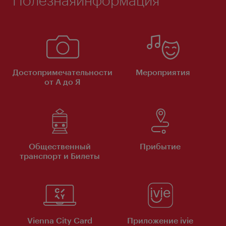
Достопримечательности
Мероприятия
от А до Я
Общественный
Прибытие
транспорт и Билеты
Vienna City Card
Приложение ivie