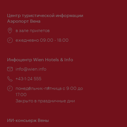
работы:
Центр туристической информации
Аэропорт Вена
Расположение:
в зале прилетов
Часы
ежедневно 09:00 - 18:00
работы:
Инфоцентр Wien Hotels & Info
Эл.
info@wien.info
почта:
Телефон:
+43-1-24 555
Часы
понеде́льник-пя́тница с 9:00 до
работы:
17:00
Закрыто в праздничные дни
ИИ-консьерж Вены