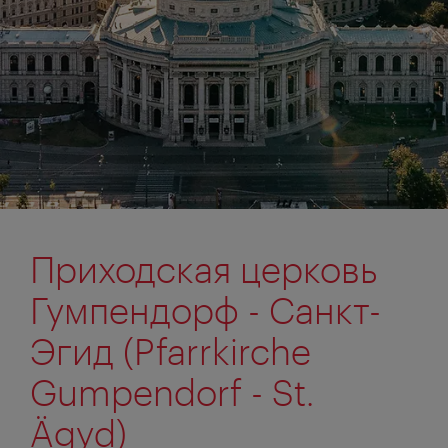
Приходская церковь
Гумпендорф - Санкт-
Эгид (Pfarrkirche
Gumpendorf - St.
Ägyd)