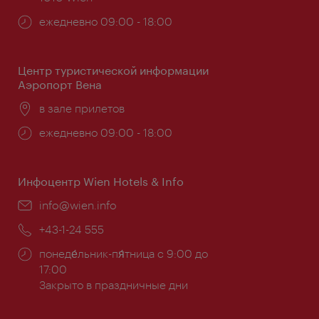
Часы
ежедневно 09:00 - 18:00
работы:
Центр туристической информации
Аэропорт Вена
Расположение:
в зале прилетов
Часы
ежедневно 09:00 - 18:00
работы:
Инфоцентр Wien Hotels & Info
Эл.
info@wien.info
почта:
Телефон:
+43-1-24 555
Часы
понеде́льник-пя́тница с 9:00 до
работы:
17:00
Закрыто в праздничные дни