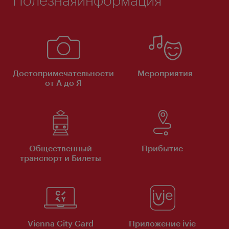
Достопримечательности
Мероприятия
от А до Я
Общественный
Прибытие
транспорт и Билеты
Vienna City Card
Приложение ivie