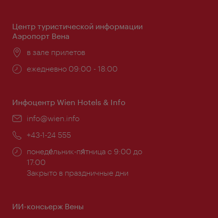
работы:
Центр туристической информации
Аэропорт Вена
Расположение:
в зале прилетов
Часы
ежедневно 09:00 - 18:00
работы:
Инфоцентр Wien Hotels & Info
Эл.
info@wien.info
почта:
Телефон:
+43-1-24 555
Часы
понеде́льник-пя́тница с 9:00 до
работы:
17:00
Закрыто в праздничные дни
ИИ-консьерж Вены