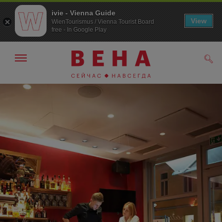
ivie - Vienna Guide
View
WienTourismus / Vienna Tourist Board
free - In Google Play
Показать/
Поис
скрыть
панель
навигации
К
К
навигации
содержанию