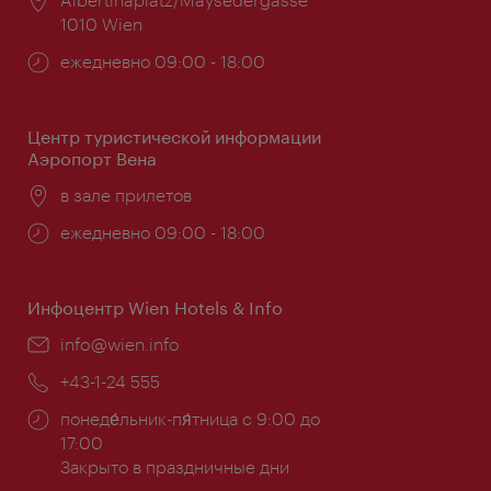
1010 Wien
Часы
ежедневно 09:00 - 18:00
работы:
Центр туристической информации
Аэропорт Вена
Расположение:
в зале прилетов
Часы
ежедневно 09:00 - 18:00
работы:
Инфоцентр Wien Hotels & Info
Эл.
info@wien.info
почта:
Телефон:
+43-1-24 555
Часы
понеде́льник-пя́тница с 9:00 до
работы:
17:00
Закрыто в праздничные дни