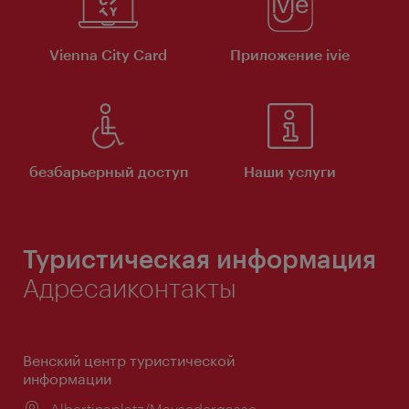
Vienna City Card
Приложение ivie
безбарьерный доступ
Наши услуги
Туристическая информация
Адресаиконтакты
Венский центр туристической
информации
Расположение:
Albertinaplatz/Maysedergasse