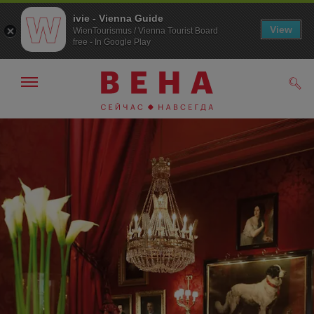
ivie - Vienna Guide
View
WienTourismus / Vienna Tourist Board
free - In Google Play
Показать/
Поис
скрыть
панель
навигации
К
К
навигации
содержанию