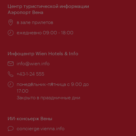
Центр туристической информации
Аэропорт Вена
Расположение:
в зале прилетов
Часы
ежедневно 09:00 - 18:00
работы:
Инфоцентр Wien Hotels & Info
Эл.
info@wien.info
почта:
Телефон:
+43-1-24 555
Часы
понеде́льник-пя́тница с 9:00 до
работы:
17:00
Закрыто в праздничные дни
ИИ-консьерж Вены
concierge.vienna.info