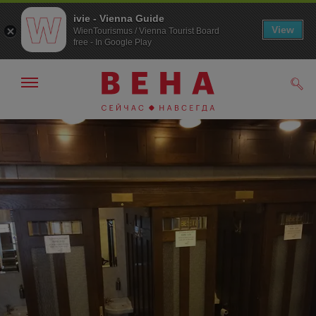
ivie - Vienna Guide
View
WienTourismus / Vienna Tourist Board
free - In Google Play
Показать/
Поис
скрыть
панель
навигации
К
К
навигации
содержанию