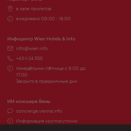
Расположение:
в зале прилетов
Часы
ежедневно 09:00 - 18:00
работы:
Инфоцентр Wien Hotels & Info
Эл.
info@wien.info
почта:
Телефон:
+43-1-24 555
Часы
понеде́льник-пя́тница с 9:00 до
работы:
17:00
Закрыто в праздничные дни
ИИ-консьерж Вены
concierge.vienna.info
Информация круглосуточно