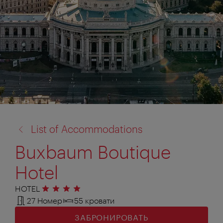
назад
List of Accommodations
к:
Buxbaum Boutique
Hotel
HOTEL
4 звезды
27 Номер
55 кровати
ЗАБРОНИРОВАТЬ