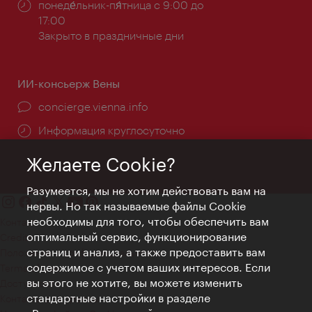
Часы
понеде́льник-пя́тница с 9:00 до
работы:
17:00
Закрыто в праздничные дни
ИИ-консьерж Вены
concierge.vienna.info
Информация круглосуточно
Желаете Cookie?
Разумеется, мы не хотим действовать вам на
нервы. Но так называемые файлы Cookie
необходимы для того, чтобы обеспечить вам
Контакт
оптимальный сервис, функционирование
Credits
страниц и анализ, а также предоставить вам
Положение о конфиденциальности
содержимое с учетом ваших интересов. Если
Terms of Use
вы этого не хотите, вы можете изменить
Доступность
стандартные настройки в разделе
Контакты для прессы