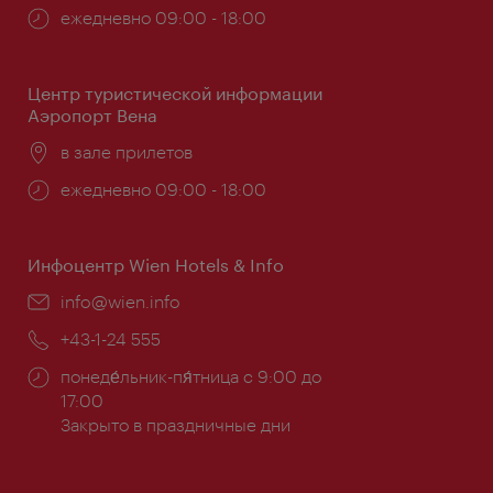
Часы
ежедневно 09:00 - 18:00
работы:
Центр туристической информации
Аэропорт Вена
Расположение:
в зале прилетов
Часы
ежедневно 09:00 - 18:00
работы:
Инфоцентр Wien Hotels & Info
Эл.
info@wien.info
почта:
Телефон:
+43-1-24 555
Часы
понеде́льник-пя́тница с 9:00 до
работы:
17:00
Закрыто в праздничные дни