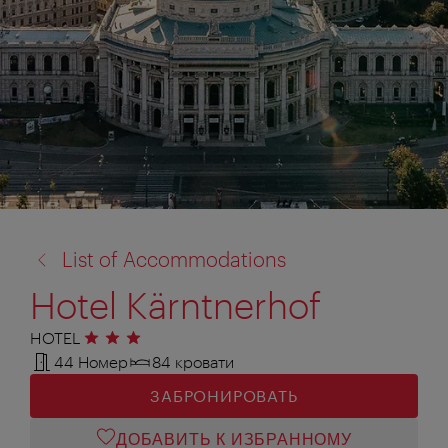
назад
List of Accommodations
к:
Hotel Kärntnerhof
HOTEL
3 звезды
44 Номер
84 кровати
ЗАБРОНИРОВАТЬ
ДОБАВИТЬ К ИЗБРАННОМУ