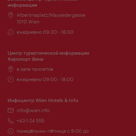
информации
Расположение:
Albertinaplatz/Maysedergasse
1010 Wien
Часы
ежедневно 09:00 - 18:00
работы:
Центр туристической информации
Аэропорт Вена
Расположение:
в зале прилетов
Часы
ежедневно 09:00 - 18:00
работы:
Инфоцентр Wien Hotels & Info
Эл.
info@wien.info
почта:
Телефон:
+43-1-24 555
Часы
понеде́льник-пя́тница с 9:00 до