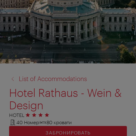
назад
List of Accommodations
к:
Hotel Rathaus - Wein &
Design
HOTEL
4 звезды
40 Номер
80 кровати
ЗАБРОНИРОВАТЬ