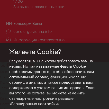
работы:
17:00
Закрыто в праздничные дни
ИИ-консьерж Вены
concierge.vienna.info
Информация круглосуточно
Желаете Cookie?
Разумеется, мы не хотим действовать вам на
нервы. Но так называемые файлы Cookie
необходимы для того, чтобы обеспечить вам
Контакт
оптимальный сервис, функционирование
Credits
страниц и анализ, а также предоставить вам
Положение о конфиденциальности
содержимое с учетом ваших интересов. Если
Terms of Use
вы этого не хотите, вы можете изменить
Доступность
стандартные настройки в разделе
Контакты для прессы
«Расширенные настройки».
Настройки файлов Cookie