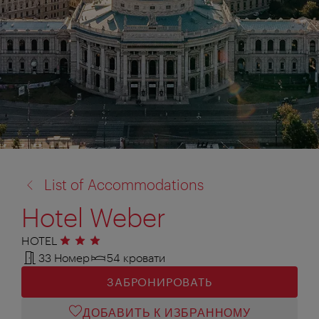
назад
List of Accommodations
к:
Hotel Weber
HOTEL
3 звезды
33 Номер
54 кровати
ЗАБРОНИРОВАТЬ
ДОБАВИТЬ К ИЗБРАННОМУ