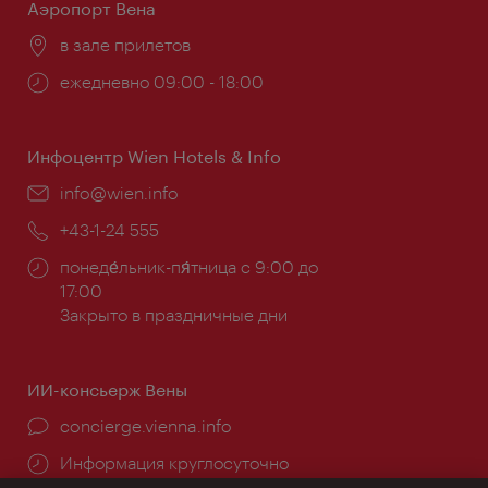
Аэропорт Вена
Расположение:
в зале прилетов
Часы
ежедневно 09:00 - 18:00
работы:
Инфоцентр Wien Hotels & Info
Эл.
info@wien.info
почта:
Телефон:
+43-1-24 555
Часы
понеде́льник-пя́тница с 9:00 до
работы:
17:00
Закрыто в праздничные дни
ИИ-консьерж Вены
concierge.vienna.info
Информация круглосуточно