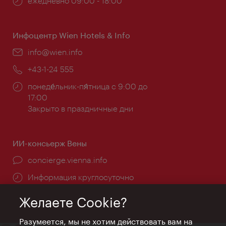
Часы
ежедневно 09:00 - 18:00
работы:
Инфоцентр Wien Hotels & Info
Эл.
info@wien.info
почта:
Телефон:
+43-1-24 555
Часы
понеде́льник-пя́тница с 9:00 до
работы:
17:00
Закрыто в праздничные дни
ИИ-консьерж Вены
concierge.vienna.info
Информация круглосуточно
Желаете Cookie?
Разумеется, мы не хотим действовать вам на