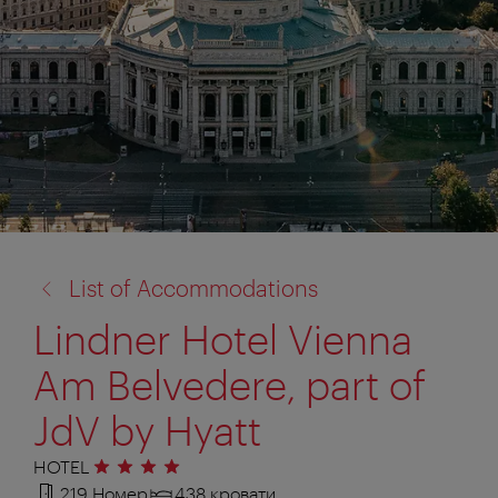
назад
List of Accommodations
к:
Lindner Hotel Vienna
Am Belvedere, part of
JdV by Hyatt
HOTEL
4 звезды
219 Номер
438 кровати