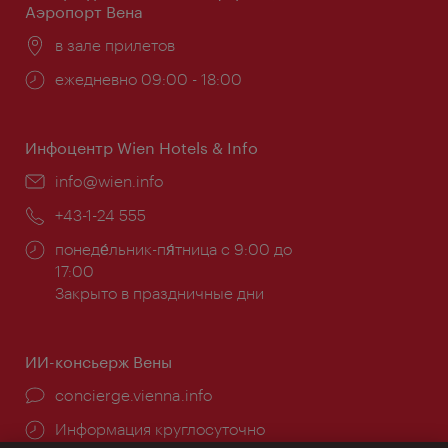
Аэропорт Вена
Расположение:
в зале прилетов
Часы
ежедневно 09:00 - 18:00
работы:
Инфоцентр Wien Hotels & Info
Эл.
info@wien.info
почта:
Телефон:
+43-1-24 555
Часы
понеде́льник-пя́тница с 9:00 до
работы:
17:00
Закрыто в праздничные дни
ИИ-консьерж Вены
concierge.vienna.info
Информация круглосуточно