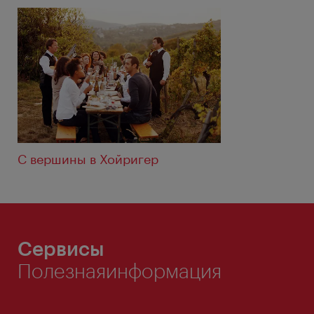
С вершины в Хойригер
Сервисы
Полезнаяинформация