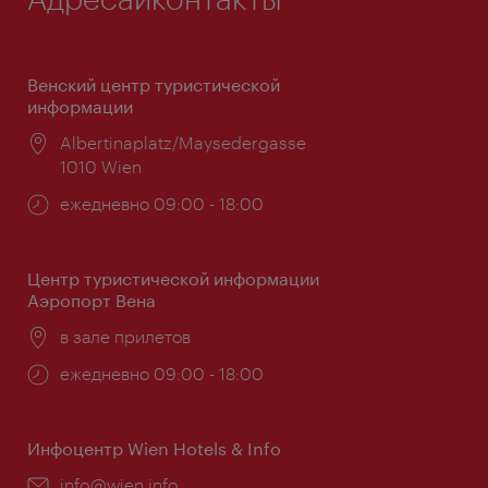
Венский центр туристической
информации
Расположение:
Albertinaplatz/Maysedergasse
1010 Wien
Часы
ежедневно 09:00 - 18:00
работы:
Центр туристической информации
Аэропорт Вена
Расположение:
в зале прилетов
Часы
ежедневно 09:00 - 18:00
работы:
Инфоцентр Wien Hotels & Info
Эл.
info@wien.info