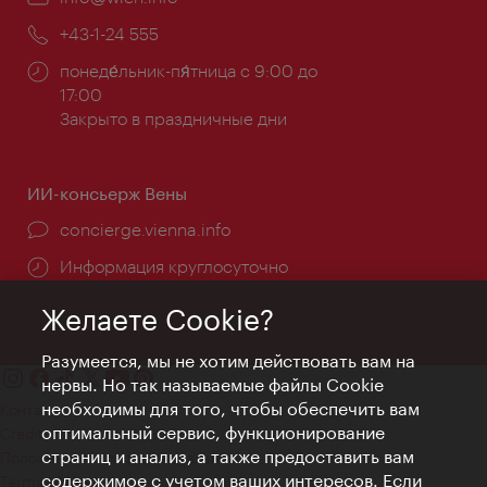
почта:
Телефон:
+43-1-24 555
Часы
понеде́льник-пя́тница с 9:00 до
работы:
17:00
Закрыто в праздничные дни
ИИ-консьерж Вены
concierge.vienna.info
Информация круглосуточно
Желаете Cookie?
Разумеется, мы не хотим действовать вам на
нервы. Но так называемые файлы Cookie
необходимы для того, чтобы обеспечить вам
Контакт
оптимальный сервис, функционирование
Credits
страниц и анализ, а также предоставить вам
Положение о конфиденциальности
содержимое с учетом ваших интересов. Если
Terms of Use