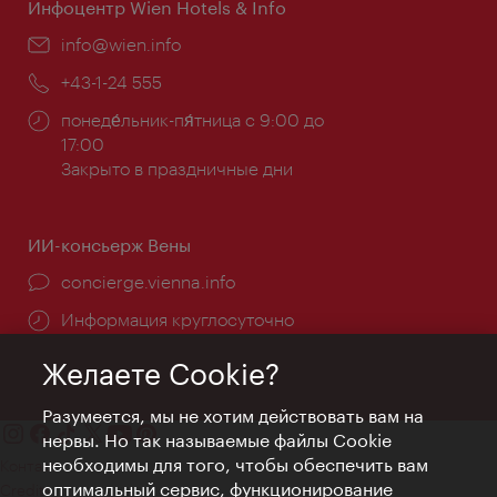
Инфоцентр Wien Hotels & Info
Эл.
info@wien.info
почта:
Телефон:
+43-1-24 555
Часы
понеде́льник-пя́тница с 9:00 до
работы:
17:00
Закрыто в праздничные дни
ИИ-консьерж Вены
concierge.vienna.info
Информация круглосуточно
Желаете Cookie?
Разумеется, мы не хотим действовать вам на
нервы. Но так называемые файлы Cookie
необходимы для того, чтобы обеспечить вам
Контакт
оптимальный сервис, функционирование
Credits