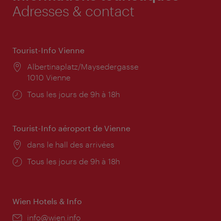
Adresses & contact
Tourist-Info Vienne
Lieu:
Albertinaplatz/Maysedergasse
1010 Vienne
Horaires
Tous les jours de 9h à 18h
d'ouverture:
Tourist-Info aéroport de Vienne
Lieu:
dans le hall des arrivées
Horaires
Tous les jours de 9h à 18h
d'ouverture:
Wien Hotels & Info
E-
info@wien.info