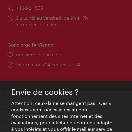
mail:
Téléphone:
+43-1-24 555
Horaires
Du Lundi au Vendredi de 9h à 17h
d'ouverture:
Fermé les jours fériés
Concierge IA Vienne
Ort:
concierge.vienna.info
Öffnungszeiten:
Informations 24 heures sur 24
Envie de cookies ?
Attention, ceux-là ne se mangent pas ! Ces «
Contact
cookies » sont nécessaires au bon
Mentions obligatoires
fonctionnement des sites Internet et des
Charte sur le respect de la vie privée
évaluations, pour afficher du contenu adapté
Terms of Use
à vos intérêts et vous offrir le meilleur service
Accessibilité