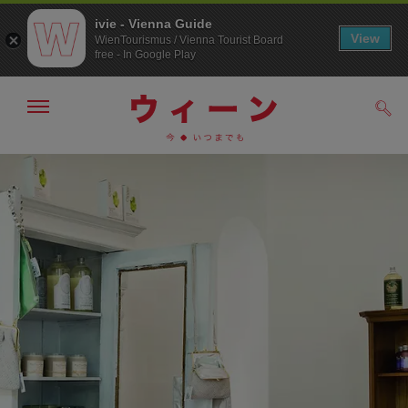
ivie - Vienna Guide
View
WienTourismus / Vienna Tourist Board
free - In Google Play
メ
検
ニ
索
ュ
メ
こ
す
ー
る
ニ
の
の
ュ
ペ
表
ー
ー
示・
非
へ
ジ
表
の
示
ト
ッ
プ
へ