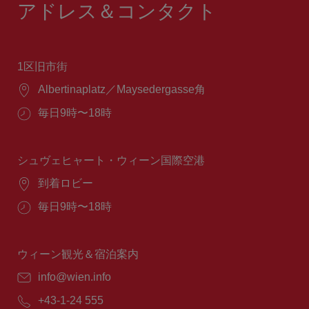
アドレス＆コンタクト
1区旧市街
場
Albertinaplatz／Maysedergasse角
所：
営
毎日9時〜18時
業
時
間：
シュヴェヒャート・ウィーン国際空港
場
到着ロビー
所：
営
毎日9時〜18時
業
時
間：
ウィーン観光＆宿泊案内
E
info@wien.info
メ
電
+43-1-24 555
ー