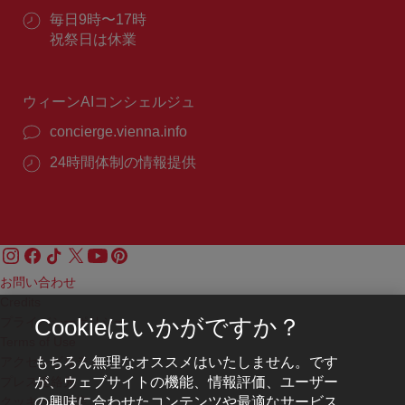
話
ル：
営
毎日9時〜17時
番
業
祝祭日は休業
号：
時
間：
ウィーンAIコンシェルジュ
concierge.vienna.info
24時間体制の情報提供
お問い合わせ
Credits
プライバシーポリシー
Cookieはいかがですか？
Terms of Use
もちろん無理なオススメはいたしません。です
アクセシビリティ
が、ウェブサイトの機能、情報評価、ユーザー
プレス連絡先
の興味に合わせたコンテンツや最適なサービス
クッキーの設定