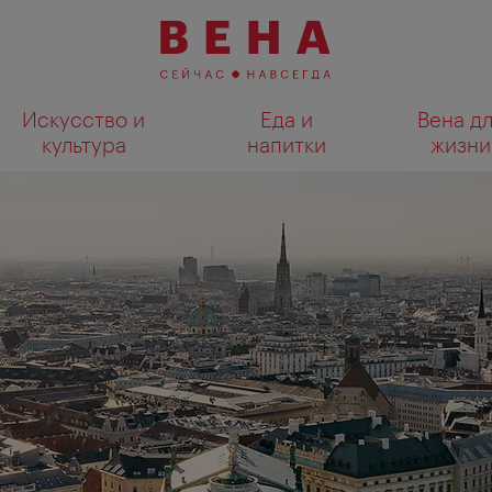
Искусство и
Еда и
Вена д
культура
напитки
жизни
Показать результаты поиска н