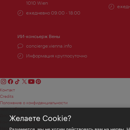
1010 Wien
Часы
ежедн
Часы
ежедневно 09:00 - 18:00
работ
работы:
ИИ-консьерж Вены
concierge.vienna.info
Информация круглосуточно
Контакт
Credits
Положение о конфиденциальности
Terms of Use
Доступность
Желаете Cookie?
Контакты для прессы
Настройки файлов Cookie
Разумеется, мы не хотим действовать вам на нервы. 