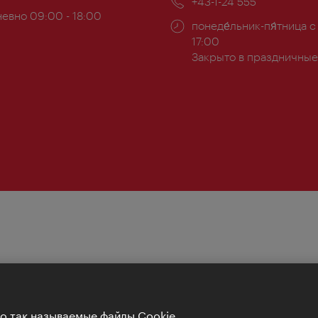
Телефон:
+43-1-24 555
евно 09:00 - 18:00
Часы
понеде́льник-пя́тница с
ы:
работы:
17:00
Закрыто в праздничные
Но так называемые файлы Cookie