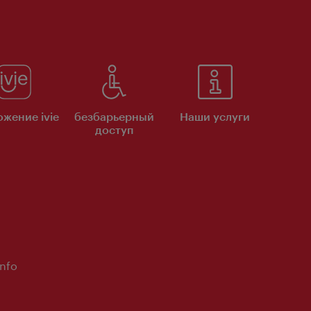
жение ivie
безбарьерный
Наши услуги
доступ
Info