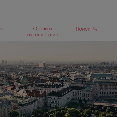
ля
Отели и
Поиск
путешествие
ПОИСК
а карте