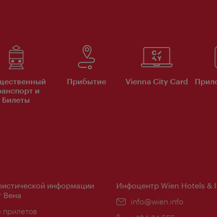
щественный
Прибытие
Vienna City Card
Прило
ранспорт и
Билеты
ристической информации
Инфоцентр Wien Hotels & 
 Вена
Эл.
info@wien.info
ложение:
е прилетов
почта: