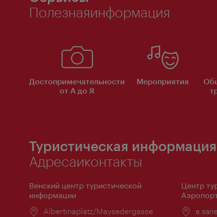
Полезнаяинформация
Достопримечательности
Мероприятия
Об
от А до Я
т
Туристическая информация
Адресаиконтакты
Венский центр туристической
Центр ту
информации
Аэропорт
Расположение:
Albertinaplatz/Maysedergasse
Распо
в зал