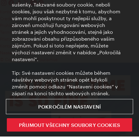
sušenky. Takzvané soubory cookie, neboli
cookies, jsou však nezbytné k tomu, abychom
Kontakty
vám mohli poskytnout ty nejlepší služby, a
Credits
zároveň umožňují fungování webových
Prohlášení o ochraně osobních údajů
stránek a jejich vyhodnocování, stejně jako
Terms of Use
zobrazování obsahu přizpůsobeného vašim
Přístupnost
zájmům. Pokud si toto nepřejete, můžete
Kontakt pro tisk
výchozí nastavení změnit v nabídce „Pokročilá
Nastavení cookies
nastavení“.
© Copyright Wien Tourismus
Tip: Své nastavení cookies můžete během
návštěvy webových stránek opět kdykoli
změnit pomocí odkazu “Nastavení cookies” v
zápatí na konci těchto webových stránek.
POKROČILÉM NASTAVENÍ
PŘIJMOUT VŠECHNY SOUBORY COOKIES