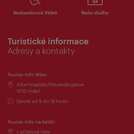
Bezbariérová Vídeň
Naše služby
Turistické informace
Adresy a kontakty
Tourist-Info Wien
Místo:
Albertinaplatz/Maysedergasse
1010 Vídeň
Provozní
Denně od 9 do 18 hodin
doba:
Tourist-Info na letišti
Místo:
v příletové hale