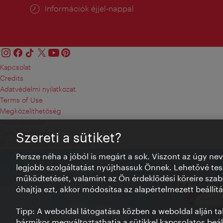
Információk éjjel-nappal
Kapcsolat
Credits
Adatvédelmi nyilatkozat
Terms of Use
Megközelíthetőség
Sajtókapcsolat
Sütik beállítása
Szereti a sütiket?
© Copyright WienTourismus
Persze néha a jóból is megárt a sok. Viszont az úgy ne
legjobb szolgáltatást nyújthassuk Önnek. Lehetővé tesz
működtetését, valamint az Ön érdeklődési köreire szab
óhajtja ezt, akkor módosítsa az alapértelmezett beállítá
Tipp: A weboldal látogatása közben a weboldal alján talá
bármikor megváltoztathatja a sütikkel kapcsolatos beáll