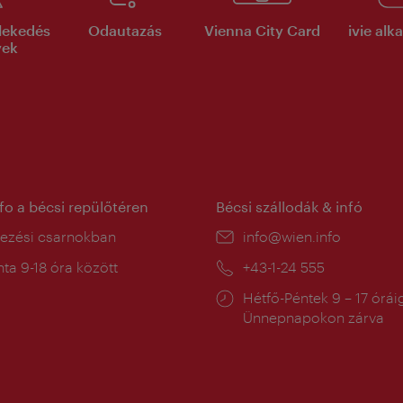
lekedés
Odautazás
Vienna City Card
ivie al
yek
nfo a bécsi repülőtéren
Bécsi szállodák & infó
ín:
kezési csarnokban
E-
info@wien.info
mail:
a
ta 9-18 óra között
Telefon:
+43-1-24 555
:
Nyitva
Hétfő-Péntek 9 – 17 órái
tartás:
Ünnepnapokon zárva