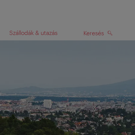
Szállodák & utazás
Keresés
KERESÉS
rképen