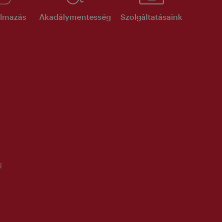
kalmazás
Akadálymentesség
Szolgáltatásaink
g