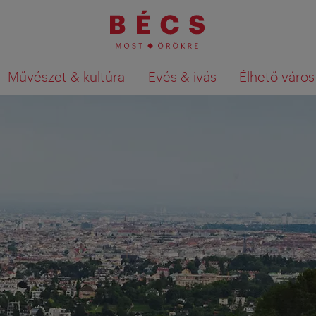
Művészet & kultúra
Evés & ivás
Élhető város
Keresési találatok megjelenítése a té