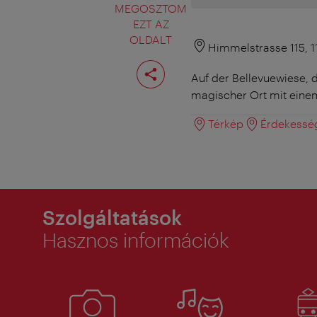
MEGOSZTOM
EZT AZ
OLDALT
Himmelstrasse 115, 
Oldal
megosztása
Auf der Bellevuewiese, 
magischer Ort mit ein
Térkép
Érdekessé
Szolgáltatások
Hasznos információk