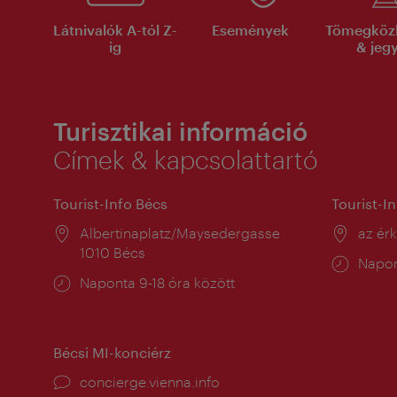
Látnivalók A-tól Z-
Események
Tömegköz
ig
& jeg
Turisztikai információ
Címek & kapcsolattartó
Tourist-Info Bécs
Tourist-I
Helyszín:
Albertinaplatz/Maysedergasse
Helysz
az ér
1010 Bécs
Nyitv
Napon
Nyitva
Naponta 9-18 óra között
tartás
tartás:
Bécsi MI-konciérz
concierge.vienna.info