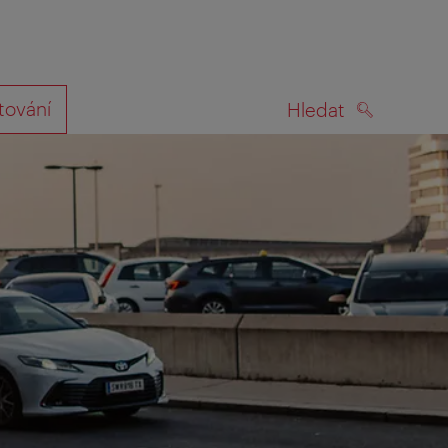
tování
Hledat
HLEDAT
na mapě