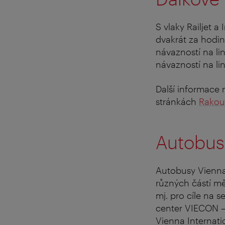
S vlaky Railjet 
dvakrát za hodin
návazností na li
návazností na li
Další informace
stránkách
Rakou
Autobuso
Autobusy Vienna A
různých částí mě
mj. pro cíle na 
center VIECON –
Vienna Internati