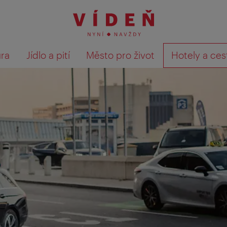
ura
Jídlo a pití
Město pro život
Hotely a ces
Výsledky hledání zobrazit 