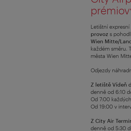
prémiov
Letištní expresní
provoz
s pohod
Wien Mitte/Lan
každém směru. Tí
města Wien Mitte
Odjezdy náhradn
Z letiště Vídeň 
denně od 6:10 do
Od 7:00 každých 
Od 19:00 v interv
Z City Air Termi
denně od 5:30 do