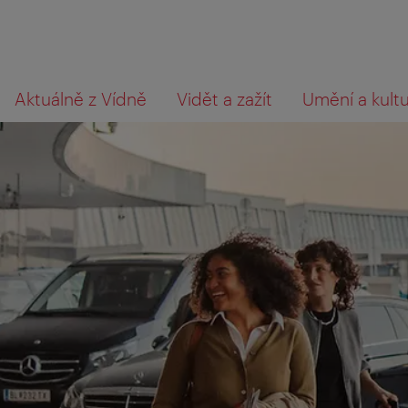
Přejít
Přejít
Co
Aktuálně z Vídně
Vidět a zažít
Umění a kult
na
k obsahu
hledáte?
procházení