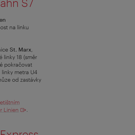
Bahn S7
en
ost na linku
nice
St. Marx
,
 linky 18 (směr
né pokračovat
 linky metra U4
 chůze od zastávky
letištním
r Linien
.
y-Express