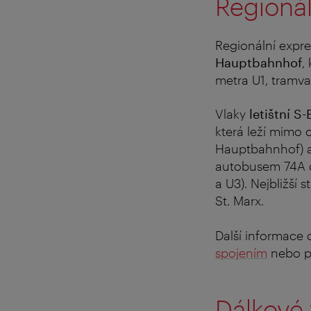
Regionál
Regionální expre
Hauptbahnhof
,
metra U1, tramva
Vlaky
letištní S
která leží mimo 
Hauptbahnhof) a
autobusem 74A do
a U3). Nejbližší 
St. Marx.
Další informace 
spojením
nebo p
Dálkové 