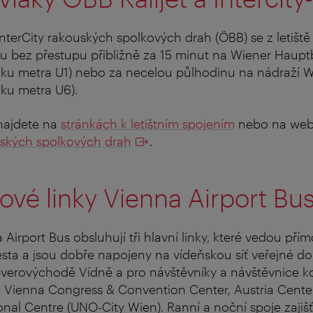
a InterCity rakouských spolkových drah (ÖBB) se z letiš
u bez přestupu přibližně za 15 minut na Wiener Haupt
nku metra U1) nebo za necelou půlhodinu na nádraží W
nku metra U6).
 najdete na
stránkách k letištním spojením
nebo na we
ských spolkových drah
.
vé linky Vienna Airport Bu
irport Bus obsluhují tři hlavní linky, které vedou přímo
sta a jsou dobře napojeny na vídeňskou síť veřejné do
severovýchodě Vídně a pro návštěvníky a návštěvnice 
 Vienna Congress & Convention Center, Austria Cente
onal Centre (UNO-City Wien).
Ranní a noční spoje zajiš