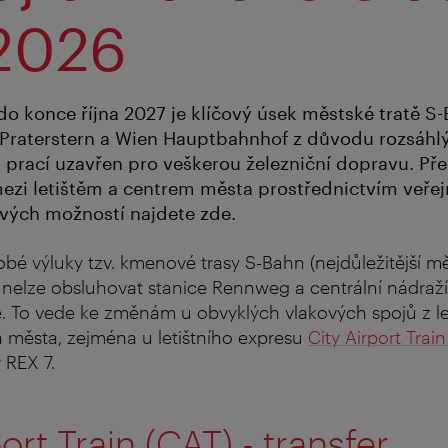
 2026
 do konce října 2027 je klíčový úsek městské tratě S
 Praterstern a Wien Hauptbahnhof z důvodu rozsáhl
prací uzavřen pro veškerou železniční dopravu. Přes
ezi letištěm a centrem města prostřednictvím veřej
ivých možností najdete zde.
 výluky tzv. kmenové trasy S-Bahn (nejdůležitější mě
) nelze obsluhovat stanice Rennweg a centrální nádraž
. To vede ke změnám u obvyklých vlakových spojů z le
a města, zejména u letištního expresu
City Airport Trai
 REX 7.
ort Train (CAT) - transfer