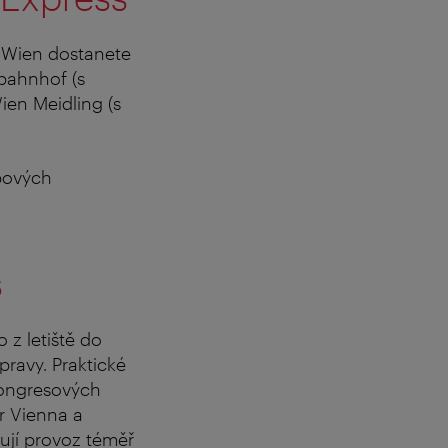
tě Wien dostanete
bahnhof (s
ien Meidling (s
bových
s
 z letiště do
pravy. Praktické
kongresových
r Vienna a
ťují provoz téměř