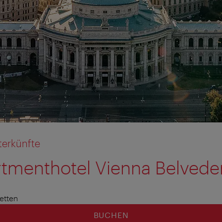
terkünfte
tmenthotel Vienna Belvede
tion anzeigen
tion ausblenden
etten
BUCHEN