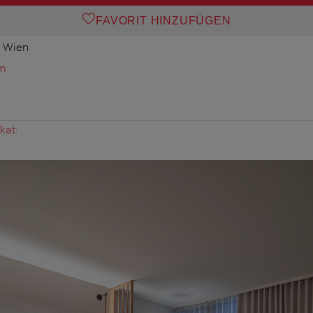
FAVORIT HINZUFÜGEN
0 Wien
om
kat: