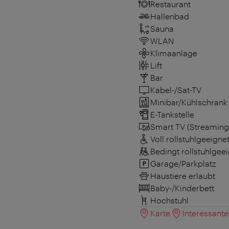
Restaurant
Hallenbad
Sauna
WLAN
Klimaanlage
Lift
Bar
Kabel-/Sat-TV
Minibar/Kühlschrank
E-Tankstelle
Smart TV (Streaming
Voll rollstuhlgeeigne
Bedingt rollstuhlgee
Garage/Parkplatz
Haustiere erlaubt
Baby-/Kinderbett
Hochstuhl
Karte
Interessant