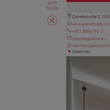
SEITE
TEILEN
Canettistraße 3, 110
Seite
teilen
www.adinahotels.c
+43 1 3950 752 0
viennab@adina.eu
Nachhaltigkeitszertifi
Green Key