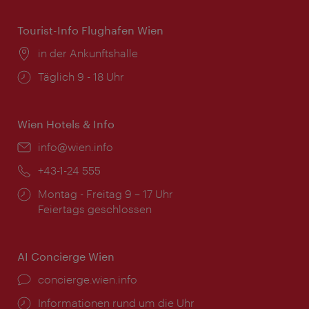
Tourist-Info Flughafen Wien
Ort:
in der Ankunftshalle
Öffnungszeiten:
Täglich 9 - 18 Uhr
Wien Hotels & Info
Email:
info@wien.info
Telefon:
+43-1-24 555
Öffnungszeiten:
Montag - Freitag 9 – 17 Uhr
Feiertags geschlossen
AI Concierge Wien
Ort:
concierge.wien.info
Öffnungszeiten:
Informationen rund um die Uhr