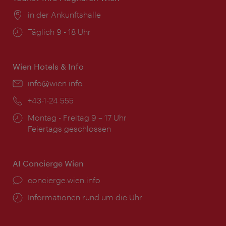
Ort:
in der Ankunftshalle
Öffnungszeiten:
Täglich 9 - 18 Uhr
Wien Hotels & Info
Email:
info@wien.info
Telefon:
+43-1-24 555
Öffnungszeiten:
Montag - Freitag 9 – 17 Uhr
Feiertags geschlossen
AI Concierge Wien
Ort:
concierge.wien.info
Öffnungszeiten:
Informationen rund um die Uhr