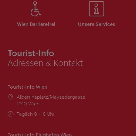
Wien Barrierefrei
Unsere Services
Tourist-Info
Adressen & Kontakt
Tourist-Info Wien
Ort:
Albertinaplatz/Maysedergasse
1010 Wien
Öffnungszeiten:
Täglich 9 - 18 Uhr
Tourist-Info Flughafen Wien