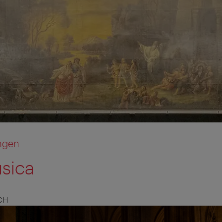
ngen
sica
CH