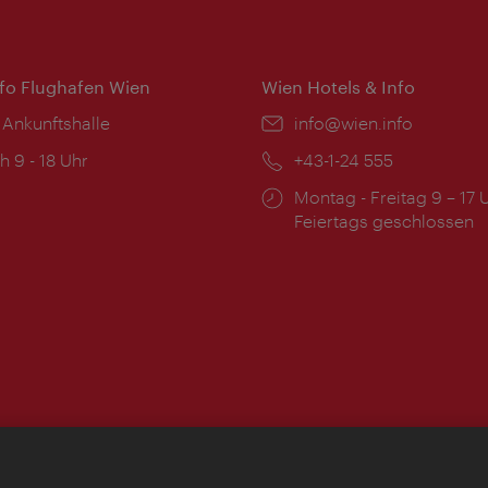
nfo Flughafen Wien
Wien Hotels & Info
 Ankunftshalle
Email:
info@wien.info
ngszeiten:
h 9 - 18 Uhr
Telefon:
+43-1-24 555
Öffnungszeiten:
Montag - Freitag 9 – 17 
Feiertags geschlossen