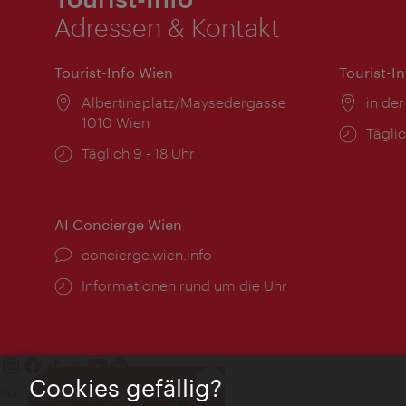
Adressen & Kontakt
Tourist-Info Wien
Tourist-I
Ort:
Albertinaplatz/Maysedergasse
Ort:
in der
1010 Wien
Öffnu
Täglic
Öffnungszeiten:
Täglich 9 - 18 Uhr
AI Concierge Wien
Ort:
concierge.wien.info
Öffnungszeiten:
Informationen rund um die Uhr
Cookies gefällig?
Schließen
Kontakt
VIENNA BITES