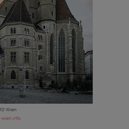
010 Wien
-wien.info