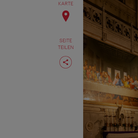
KARTE
SEITE
TEILEN
Seite
teilen