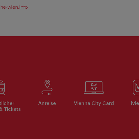
he-wien.info
tlicher
Anreise
Vienna City Card
ivi
& Tickets