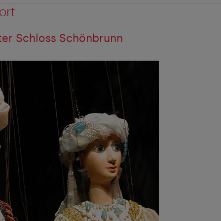
ort
ter Schloss Schönbrunn