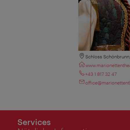
Schloss Schönbrunn, 
www.marionettenthea
+43 1 817 32 47
office@marionettent
Services