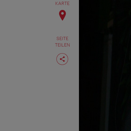
KARTE
SEITE
TEILEN
Seite
teilen