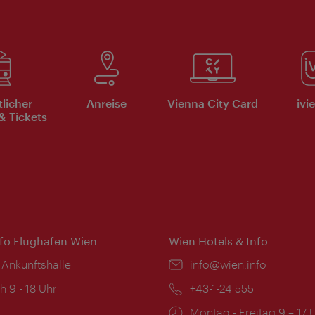
tlicher
Anreise
Vienna City Card
ivi
& Tickets
nfo Flughafen Wien
Wien Hotels & Info
 Ankunftshalle
Email:
info@wien.info
ngszeiten:
h 9 - 18 Uhr
Telefon:
+43-1-24 555
Öffnungszeiten:
Montag - Freitag 9 – 17 