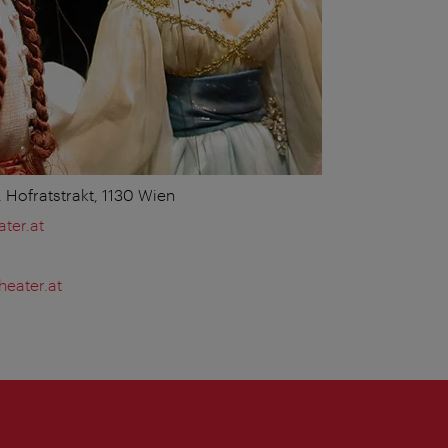
Hofratstrakt, 1130 Wien
ter.at
heater.at