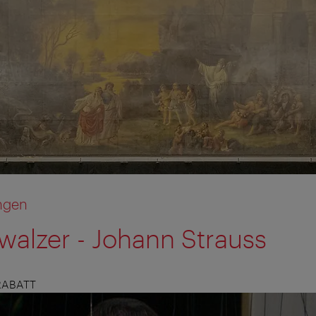
ngen
alzer - Johann Strauss
RABATT