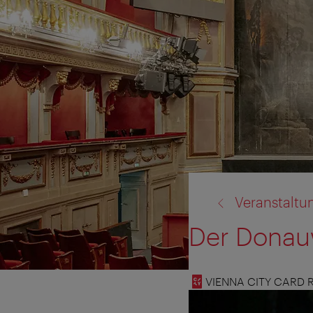
Zurück
Veranstaltu
zu:
Der Donauw
VIENNA CITY CARD 