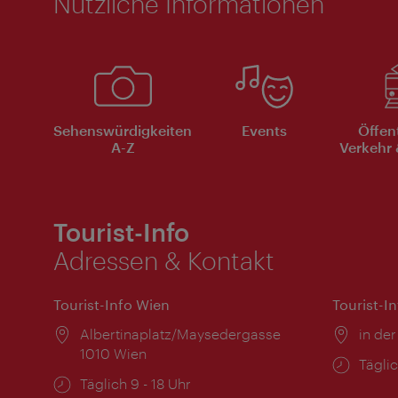
Nützliche Informationen
Sehenswürdigkeiten
Events
Öffen
A-Z
Verkehr 
Tourist-Info
Adressen & Kontakt
Tourist-Info Wien
Tourist-I
Ort:
Albertinaplatz/Maysedergasse
Ort:
in der
1010 Wien
Öffnu
Täglic
Öffnungszeiten:
Täglich 9 - 18 Uhr