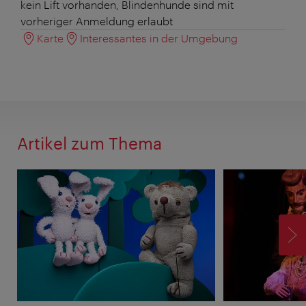
kein Lift vorhanden, Blindenhunde sind mit
vorheriger Anmeldung erlaubt
Karte
Interessantes in der Umgebung
Artikel zum Thema
V