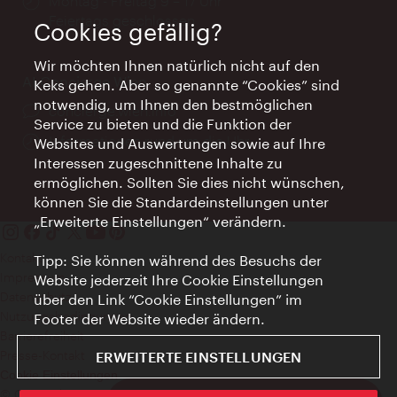
Öffnungszeiten:
Montag - Freitag 9 – 17 Uhr
Feiertags geschlossen
Cookies gefällig?
Wir möchten Ihnen natürlich nicht auf den
AI Concierge Wien
Keks gehen. Aber so genannte “Cookies” sind
notwendig, um Ihnen den bestmöglichen
Ort:
concierge.wien.info
Service zu bieten und die Funktion der
Öffnungszeiten:
Informationen rund um die Uhr
Websites und Auswertungen sowie auf Ihre
Interessen zugeschnittene Inhalte zu
ermöglichen. Sollten Sie dies nicht wünschen,
können Sie die Standardeinstellungen unter
„Erweiterte Einstellungen“ verändern.
Kontakt
Tipp: Sie können während des Besuchs der
Impressum
Website jederzeit Ihre Cookie Einstellungen
Datenschutz
über den Link “Cookie Einstellungen” im
Nutzungsbedingungen
Footer der Website wieder ändern.
Barrierefreiheit
Presse-Kontakt
ERWEITERTE EINSTELLUNGEN
Cookie Einstellungen
© Copyright WienTourismus