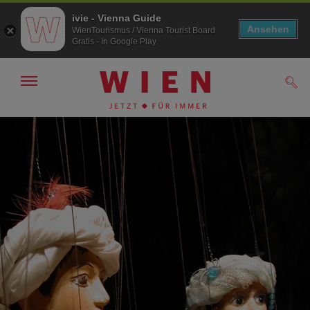
ivie - Vienna Guide
Ansehen
WienTourismus / Vienna Tourist Board
Gratis - In Google Play
Navigation
Such
anzeigen/
ausblenden
Zur
Zum
Navigation
Inhalt