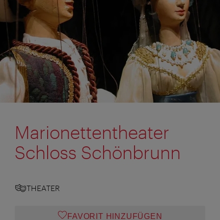
Marionettentheater
Schloss Schönbrunn
THEATER
FAVORIT HINZUFÜGEN