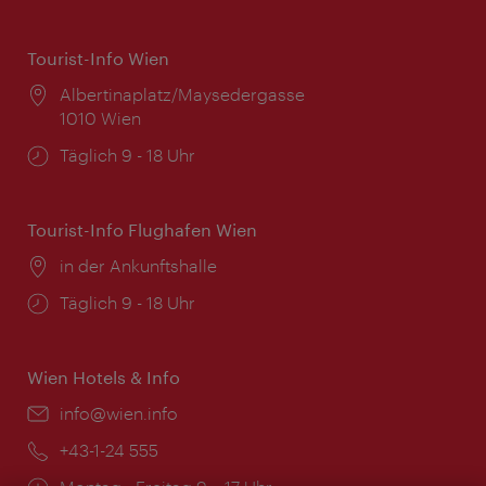
Tourist-Info Wien
Ort:
Albertinaplatz/Maysedergasse
1010 Wien
Öffnungszeiten:
Täglich 9 - 18 Uhr
Tourist-Info Flughafen Wien
Ort:
in der Ankunftshalle
Öffnungszeiten:
Täglich 9 - 18 Uhr
Wien Hotels & Info
Email:
info@wien.info
Telefon:
+43-1-24 555